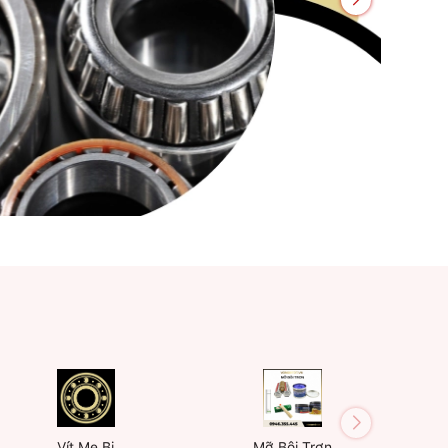
Vít Me Bi
Mỡ Bôi Trơn