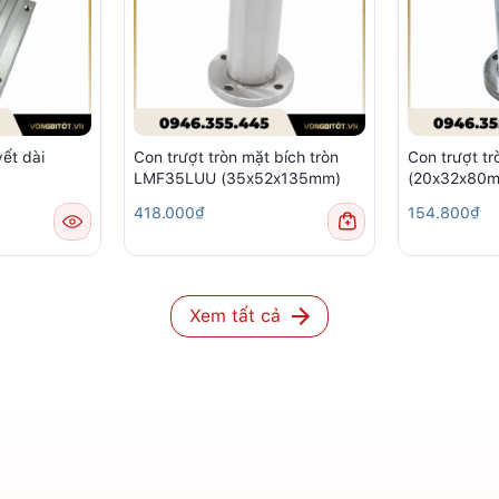
yết dài
Con trượt tròn mặt bích tròn
Con trượt t
LMF35LUU (35x52x135mm)
(20x32x80
418.000₫
154.800₫
Xem tất cả