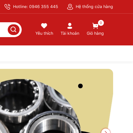
Hotline: 0946 355 445
Hệ thống cửa hàng
0
Yêu thích
Tài khoản
Giỏ hàng