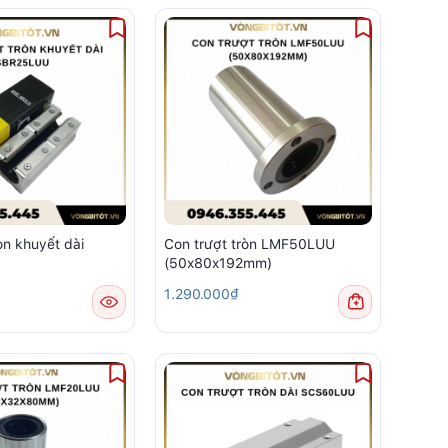
òn khuyết dài
Con trượt tròn LMF50LUU
(50x80x192mm)
1.290.000₫