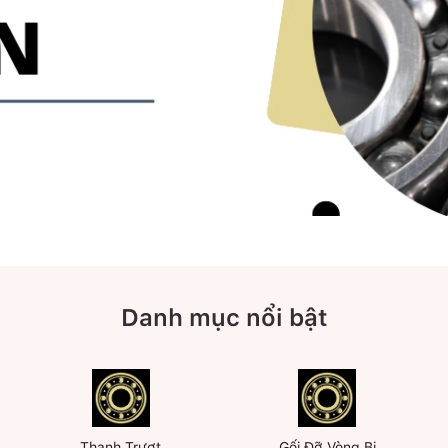
Danh mục nổi bật
Thanh Trượt
Gối Đỡ Vòng Bi