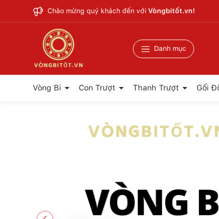
Chào mừng quý khách đến với
Vòngbitốt.vn!
Danh mục
Vòng Bi
Con Trượt
Thanh Trượt
Gối Đ