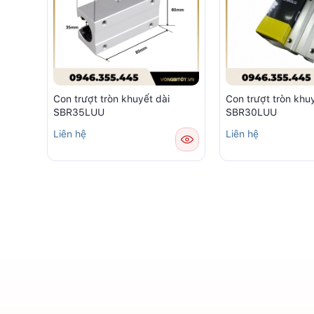
Con trượt tròn khuyết dài
Con trượt tròn khu
SBR35LUU
SBR30LUU
Liên hệ
Liên hệ