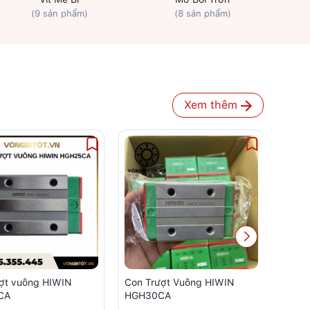
(9 sản phẩm)
(8 sản phẩm)
Xem thêm
ượt vuông HIWIN
Con Trượt Vuông HIWIN
Con 
CA
HGH30CA
HGH