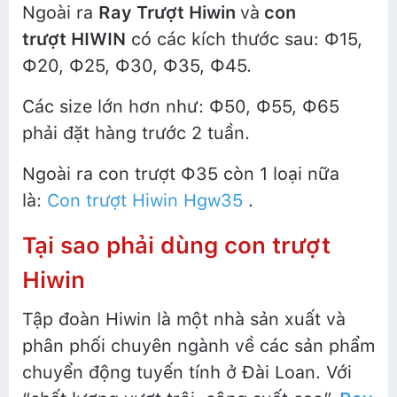
Ngoài ra
Ray Trượt Hiwin
và
con
trượt HIWIN
có các kích thước sau: Ф15,
Ф20, Ф25, Ф30, Ф35, Ф45.
Các size lớn hơn như: Ф50, Ф55, Ф65
phải đặt hàng trước 2 tuần.
Ngoài ra con trượt Ф35 còn 1 loại nữa
là:
Con trượt Hiwin Hgw3
5
.
Tại sao phải dùng con trượt
Hiwin
Tập đoàn Hiwin là một nhà sản xuất và
phân phối chuyên ngành về các sản phẩm
chuyển động tuyến tính ở Đài Loan. Với