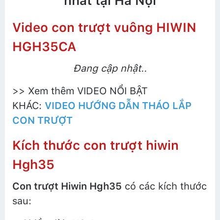
nhất tại Hà Nội
Video con trượt vuông HIWIN
HGH35CA
Đang cập nhật..
>> Xem thêm VIDEO NỔI BẬT
KHÁC:
VIDEO HƯỚNG DẪN THÁO LẮP
CON TRƯỢT
Kích thước con trượt hiwin
Hgh35
Con trượt Hiwin Hgh35
có các kích thước
sau: