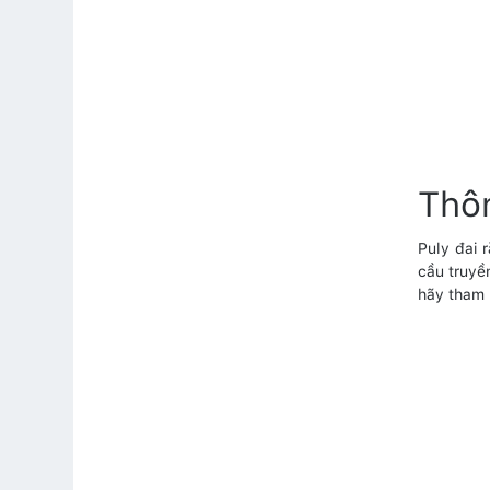
Thôn
Puly đai 
cầu truyề
hãy tham 