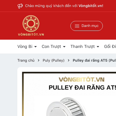
Chào mừng quý khách đến với
Vòngbitốt.vn!
Danh mục
Vòng Bi
Con Trượt
Thanh Trượt
Gối Đ
Trang chủ
Puly (Pulley)
Pulley đai răng AT5 (Pu