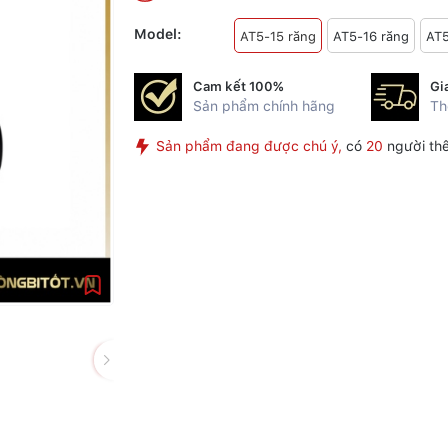
Model:
AT5-15 răng
AT5-16 răng
AT5
Cam kết 100%
Gi
Sản phẩm chính hãng
Th
Sản phẩm đang được chú ý,
có
20
người th