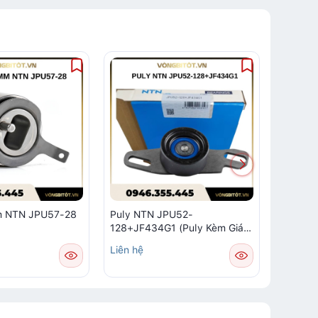
m NTN JPU57-28
Puly NTN JPU52-
Puly D
128+JF434G1 (Puly Kèm Giá
004A-3
Đỡ)
Liên hệ
Liên hệ