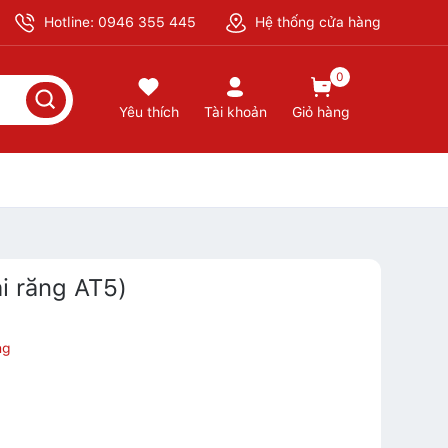
Hotline: 0946 355 445
Hệ thống cửa hàng
0
Yêu thích
Tài khoản
Giỏ hàng
ai răng AT5)
ng