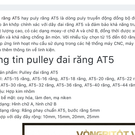
i răng AT5
hay puly răng AT5 là dòng puly truyền động đồng bộ đư
 ăn khớp chính xác với dây đai răng AT5 và đảm bảo khả năng tru
 lượng cao, có các dạng moay-ơ chữ A và chữ B, đồng thời được x
ền và khả năng chống ăn mòn. Với nhiều tùy chọn từ 15 đến 60 ră
 ứng linh hoạt nhu cầu sử dụng trong các hệ thống máy CNC, máy t
thêm thông tin về linh kiện.
g tin pulley đai răng AT5
ản phẩm: Pulley đai răng AT5
l: AT5-15 răng, AT5-16 răng, AT5-18 răng, AT5-20 răng, AT5-22 
 AT5-30 răng, AT5-32 răng, AT5-36 răng, AT5-40 răng, AT5-44 ră
iệu: Hợp kim nhôm
 bề mặt: oxy hóa, làm đen, mạ niken
dạng: Hình chữ A, hình chữ B
 dạng răng: Răng phay chuẩn AT5, bước răng 5mm
hợp với dây đây rộng: 10mm, 15mm, 20mm, 25mm