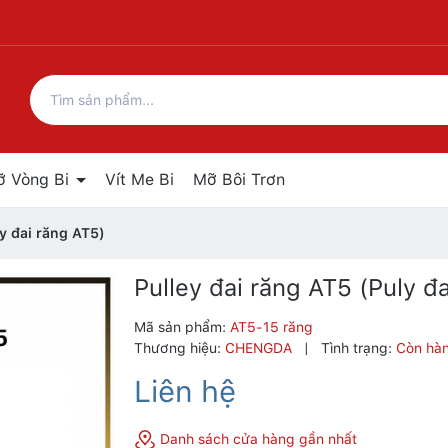
ỡ Vòng Bi
Vít Me Bi
Mỡ Bôi Trơn
ly đai răng AT5)
Pulley đai răng AT5 (Puly đ
Mã sản phẩm:
AT5-15 răng
Thương hiệu:
CHENGDA
|
Tình trạng:
Còn hà
Liên hệ
Danh sách cửa hàng gần nhất