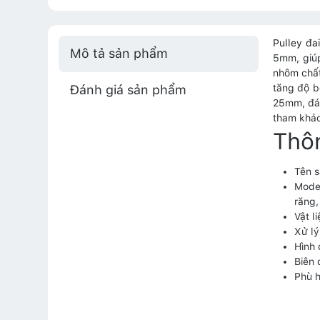
Pulley đa
Mô tả sản phẩm
5mm, giúp
nhôm chất
Đánh giá sản phẩm
tăng độ b
25mm, đáp
tham khảo 
Thôn
Tên s
Mode
răng,
Vật l
Xử lý
Hình 
Biên
Phù 