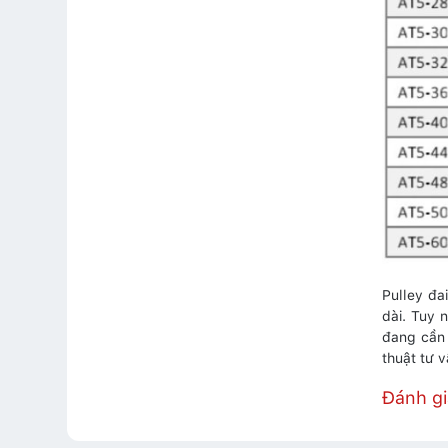
Pulley đa
dài. Tuy 
đang cần
thuật tư 
Đánh g