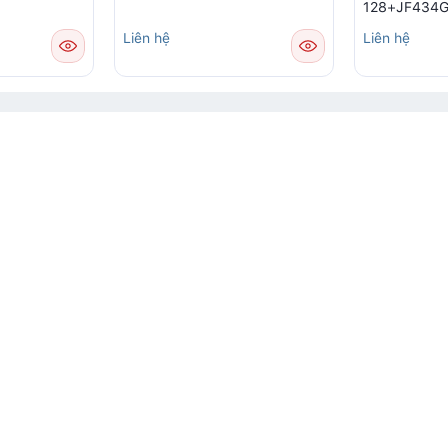
128+JF434G1
Đỡ)
Liên hệ
Liên hệ