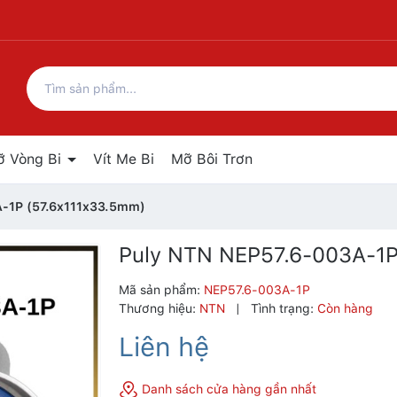
ỡ Vòng Bi
Vít Me Bi
Mỡ Bôi Trơn
-1P (57.6x111x33.5mm)
Puly NTN NEP57.6-003A-1P
Mã sản phẩm:
NEP57.6-003A-1P
Thương hiệu:
NTN
|
Tình trạng:
Còn hàng
Liên hệ
Danh sách cửa hàng gần nhất