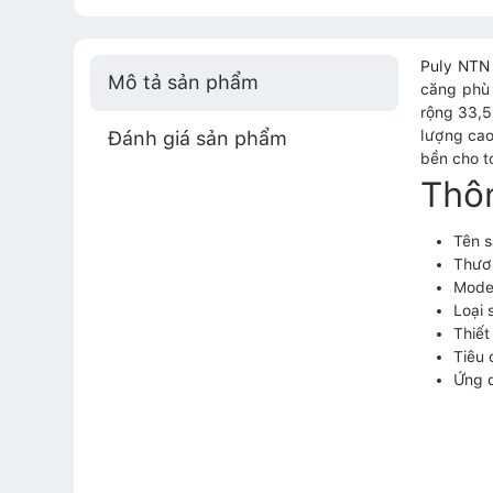
Puly NTN
Mô tả sản phẩm
căng phù 
rộng 33,5
Đánh giá sản phẩm
lượng cao
bền cho t
Thô
Tên 
Thươ
Mode
Loại 
Thiết
Tiêu 
Ứng d