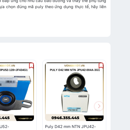
ẩm đáp ứng cho nhu cầu bảo dưỡng và thay thế phụ tùng
ựa chọn đúng mã puly theo ứng dụng thực tế, hãy liên
PU52-
Puly D42 mm NTN JPU42-