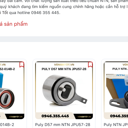
dây đai cam. Với chất lượng sản xuất theo tiêu chuẩn NTN, sản ph
 quý khách đang tìm kiếm nguồn cung chính hãng hoặc cần hỗ trợ l
i Tốt
qua hotline 0946 355 445.
iá sản phẩm
-014B-2
Puly D57 mm NTN JPU57-28
Puly NTN J