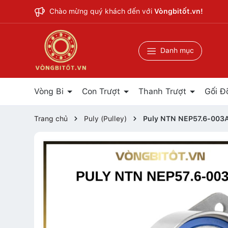
Chào mừng quý khách đến với
Vòngbitốt.vn!
Danh mục
Vòng Bi
Con Trượt
Thanh Trượt
Gối Đ
Trang chủ
Puly (Pulley)
Puly NTN NEP57.6-003A