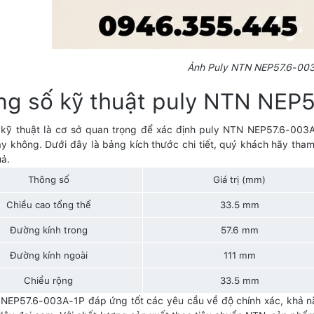
Ảnh Puly NTN NEP57.6-00
ng số kỹ thuật puly NTN NEP
kỹ thuật là cơ sở quan trọng để xác định puly NTN NEP57.6-003A-
ay không. Dưới đây là bảng kích thước chi tiết, quý khách hãy th
uả.
Thông số
Giá trị (mm)
Chiều cao tổng thể
33.5 mm
Đường kính trong
57.6 mm
Đường kính ngoài
111 mm
Chiều rộng
33.5 mm
NEP57.6-003A-1P đáp ứng tốt các yêu cầu về độ chính xác, khả năn