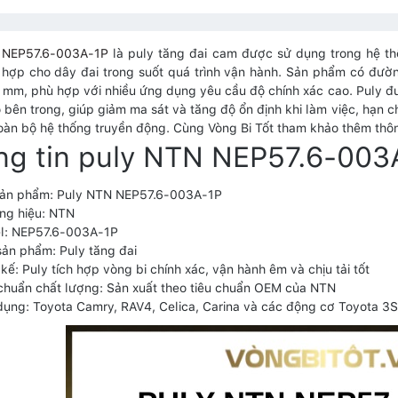
 NEP57.6-003A-1P
là puly tăng đai cam được sử dụng trong hệ thố
hợp cho dây đai trong suốt quá trình vận hành. Sản phẩm có đườ
 mm, phù hợp với nhiều ứng dụng yêu cầu độ chính xác cao. Puly đ
 bên trong, giúp giảm ma sát và tăng độ ổn định khi làm việc, hạn 
oàn bộ hệ thống truyền động. Cùng Vòng Bi Tốt tham khảo thêm thông 
ng tin puly NTN NEP57.6-003
sản phẩm: Puly NTN NEP57.6-003A-1P
ng hiệu: NTN
l: NEP57.6-003A-1P
sản phẩm: Puly tăng đai
 kế: Puly tích hợp vòng bi chính xác, vận hành êm và chịu tải tốt
chuẩn chất lượng: Sản xuất theo tiêu chuẩn OEM của NTN
ụng: Toyota Camry, RAV4, Celica, Carina và các động cơ Toyota 3