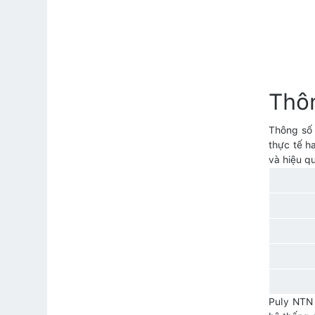
Thô
Thông số 
thực tế h
và hiệu q
Puly NTN 