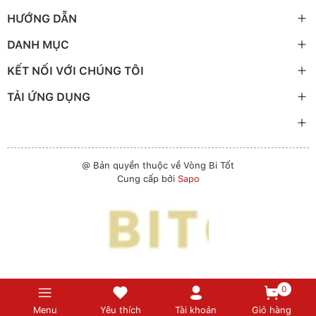
HƯỚNG DẪN
DANH MỤC
KẾT NỐI VỚI CHÚNG TÔI
TẢI ỨNG DỤNG
@ Bản quyền thuộc về Vòng Bi Tốt
Cung cấp bởi
Sapo
0
Menu
Yêu thích
Tài khoản
Giỏ hàng