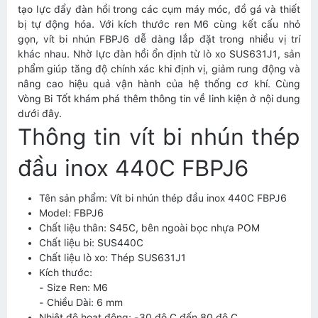
tạo lực đẩy đàn hồi trong các cụm máy móc, đồ gá và thiết
bị tự động hóa. Với kích thước ren M6 cùng kết cấu nhỏ
gọn, vít bi nhún FBPJ6 dễ dàng lắp đặt trong nhiều vị trí
khác nhau. Nhờ lực đàn hồi ổn định từ lò xo SUS631J1, sản
phẩm giúp tăng độ chính xác khi định vị, giảm rung động và
nâng cao hiệu quả vận hành của hệ thống cơ khí. Cùng
Vòng Bi Tốt khám phá thêm thông tin về linh kiện ở nội dung
dưới đây.
Thông tin vít bi nhún thép
đầu inox 440C FBPJ6
Tên sản phẩm: Vít bi nhún thép đầu inox 440C FBPJ6
Model: FBPJ6
Chất liệu thân: S45C, bên ngoài bọc nhựa POM
Chất liệu bi: SUS440C
Chất liệu lò xo: Thép SUS631J1
Kích thước:
- Size Ren: M6
- Chiều Dài: 6 mm
Nhiệt độ hoạt động: -30 độ C đến 80 độ C