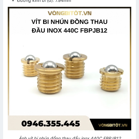
Đường kính bi (d): 7.94mm
Ảnh vít bi nhún đồng thau đầu inox 440C FBPJB12