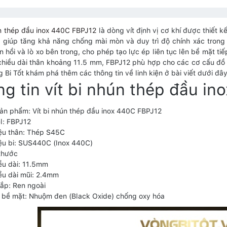
ún thép đầu inox 440C FBPJ12
là dòng vít định vị cơ khí được thiết 
 giúp tăng khả năng chống mài mòn và duy trì độ chính xác trong 
n hồi và lò xo bên trong, cho phép tạo lực ép liên tục lên bề mặt tiếp
chiều dài thân khoảng 11.5 mm, FBPJ12 phù hợp cho các cơ cấu đồ 
 Bi Tốt khám phá thêm các thông tin về linh kiện ở bài viết dưới đây
g tin vít bi nhún thép đầu i
ản phẩm: Vít bi nhún thép đầu inox 440C FBPJ12
l: FBPJ12
iệu thân: Thép S45C
iệu bi: SUS440C (Inox 440C)
thước
ều dài: 11.5mm
ều dài mũi: 2.4mm
lắp: Ren ngoài
 bề mặt: Nhuộm đen (Black Oxide) chống oxy hóa