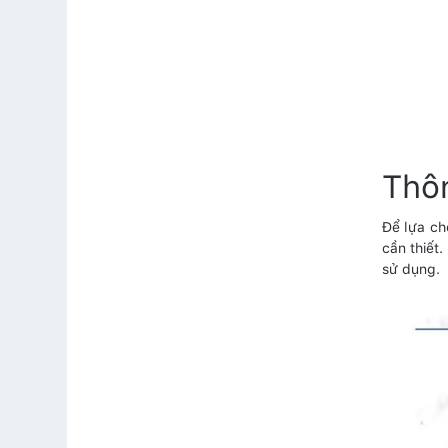
Thôn
Để lựa ch
cần thiết
sử dụng.