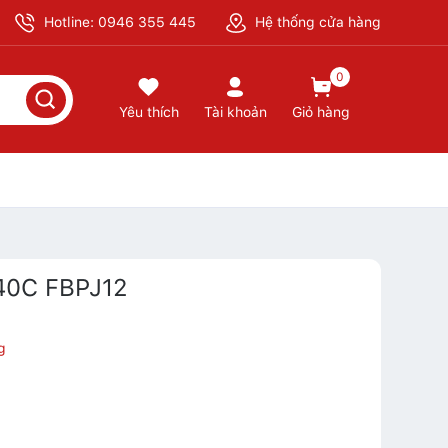
Hotline: 0946 355 445
Hệ thống cửa hàng
0
Yêu thích
Tài khoản
Giỏ hàng
440C FBPJ12
g