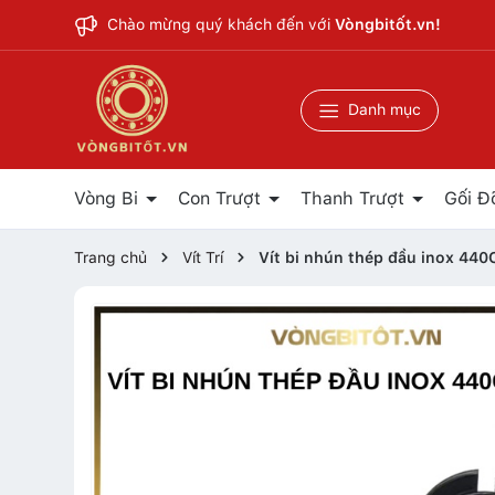
Chào mừng quý khách đến với
Vòngbitốt.vn!
Danh mục
Vòng Bi
Con Trượt
Thanh Trượt
Gối Đ
Trang chủ
Vít Trí
Vít bi nhún thép đầu inox 440