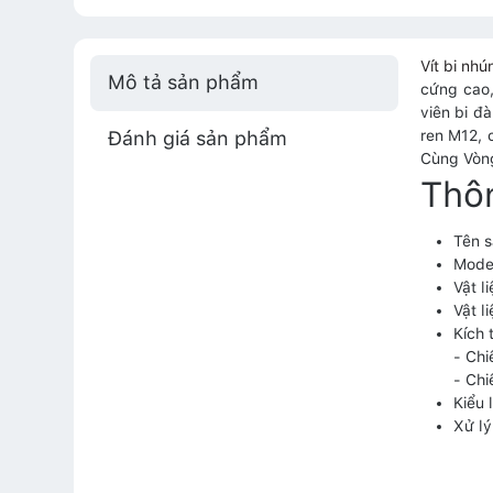
Vít bi nh
Mô tả sản phẩm
cứng cao,
viên bi đà
Đánh giá sản phẩm
ren M12, 
Cùng Vòng
Thôn
Tên s
Mode
Vật l
Vật l
Kích 
- Chi
- Chi
Kiểu 
Xử lý