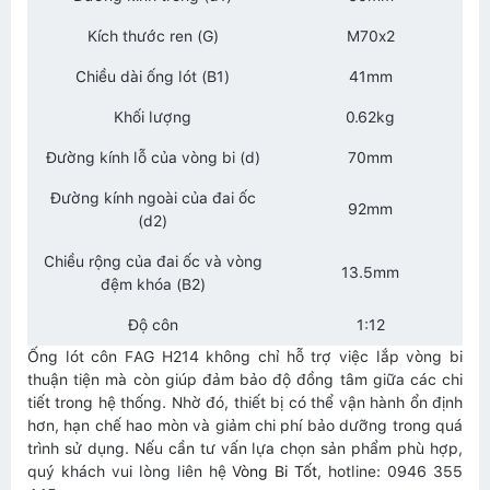
Kích thước ren (G)
M70x2
Chiều dài ống lót (B1)
41mm
Khối lượng
0.62kg
Đường kính lỗ của vòng bi (d)
70mm
Đường kính ngoài của đai ốc
92mm
(d2)
Chiều rộng của đai ốc và vòng
13.5mm
đệm khóa (B2)
Độ côn
1:12
Ống lót côn FAG H214 không chỉ hỗ trợ việc lắp vòng bi
thuận tiện mà còn giúp đảm bảo độ đồng tâm giữa các chi
tiết trong hệ thống. Nhờ đó, thiết bị có thể vận hành ổn định
hơn, hạn chế hao mòn và giảm chi phí bảo dưỡng trong quá
trình sử dụng. Nếu cần tư vấn lựa chọn sản phẩm phù hợp,
quý khách vui lòng liên hệ
Vòng Bi Tốt
, hotline: 0946 355