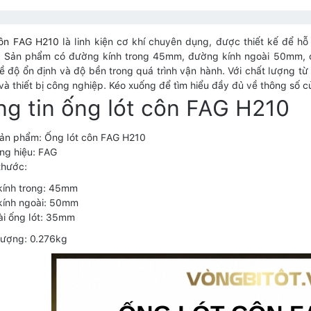
côn FAG H210
là linh kiện cơ khí chuyên dụng, được thiết kế để hỗ
. Sản phẩm có đường kính trong 45mm, đường kính ngoài 50mm, c
ề độ ổn định và độ bền trong quá trình vận hành. Với chất lượng từ
à thiết bị công nghiệp. Kéo xuống để tìm hiểu đầy đủ về thông số củ
g tin ống lót côn FAG H210
sản phẩm: Ống lót côn FAG H210
ng hiệu: FAG
thước:
kính trong: 45mm
kính ngoài: 50mm
ài ống lót: 35mm
lượng: 0.276kg