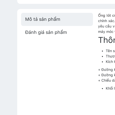
Ống lót 
Mô tả sản phẩm
chính xác
yêu cầu v
Đánh giá sản phẩm
máy móc v
Thôn
Tên 
Thươ
Kích 
+ Đường 
+ Đường 
+ Chiều d
Khối 