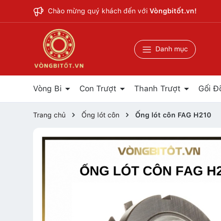
Chào mừng quý khách đến với
Vòngbitốt.vn!
Danh mục
Vòng Bi
Con Trượt
Thanh Trượt
Gối Đ
Trang chủ
Ống lót côn
Ống lót côn FAG H210