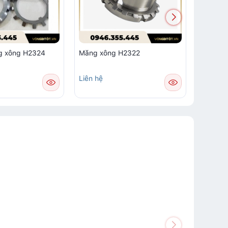
g xông H2324
Măng xông H2322
Măng x
Liên hệ
Liên hệ