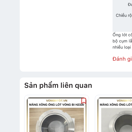
Đư
Chiều r
Ống lót c
bộ cụm lắ
nhiều loạ
Đánh g
Sản phẩm liên quan