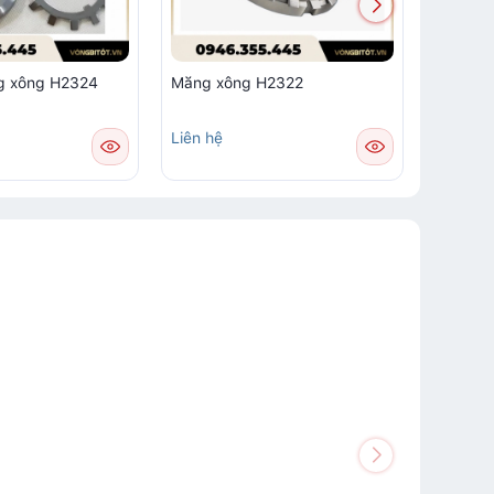
g xông H2324
Măng xông H2322
Măng x
Liên hệ
Liên hệ