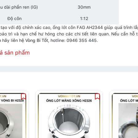
u dài phần ren (lG)
30mm
Độ côn
1:12
tạo với độ chính xác cao, ống lót côn FAG AH2344 giúp quá trình lắ
 bảo trì và hạn chế hư hỏng cho các chi tiết liên quan. Nếu cần h
 hãy liên hệ
Vòng Bi Tốt
, hotline: 0946 355 445.
iá sản phẩm