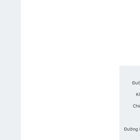
Đườ
K
Chi
Đường k