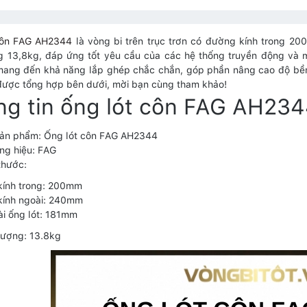
côn FAG AH2344
là vòng bi trên trục trơn có đường kính trong 
g 13,8kg, đáp ứng tốt yêu cầu của các hệ thống truyền động và 
ng đến khả năng lắp ghép chắc chắn, góp phần nâng cao độ bền và
được tổng hợp bên dưới, mời bạn cùng tham khảo!
ng tin ống lót côn FAG AH23
sản phẩm: Ống lót côn FAG AH2344
ng hiệu: FAG
thước:
kính trong: 200mm
kính ngoài: 240mm
ài ống lót: 181mm
lượng: 13.8kg