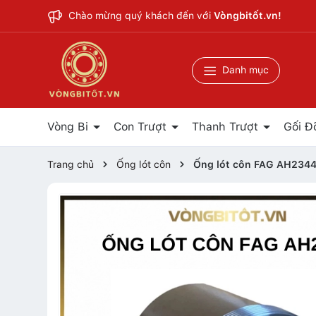
Chào mừng quý khách đến với
Vòngbitốt.vn!
Danh mục
Vòng Bi
Con Trượt
Thanh Trượt
Gối Đ
Trang chủ
Ống lót côn
Ống lót côn FAG AH234