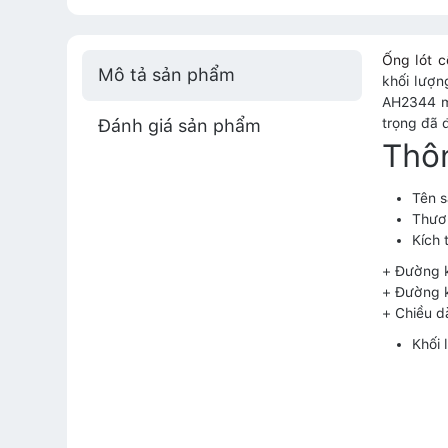
Ống lót 
Mô tả sản phẩm
khối lượn
AH2344 ma
Đánh giá sản phẩm
trọng đã 
Thô
Tên 
Thươ
Kích 
+ Đường 
+ Đường 
+ Chiều d
Khối 