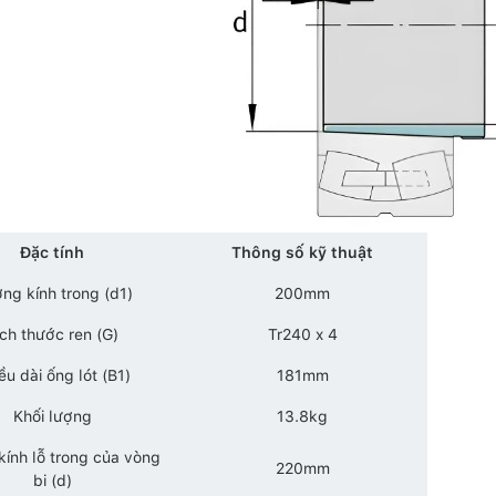
Đặc tính
Thông số kỹ thuật
ng kính trong (d1)
200mm
ích thước ren (G)
Tr240 x 4
ều dài ống lót (B1)
181mm
Khối lượng
13.8kg
ính lỗ trong của vòng
220mm
bi (d)