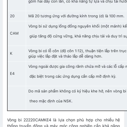
gồm hai dãy con lăn, có khả năng tự lựa và chịu tải hướ
20
Mã 20 tương ứng với đường kính trong (d) là 100 mm.
Vòng bi sử dụng lồng đồng nguyên khối (một mảnh) k
CAM
giúp tăng độ cứng vững, khả năng chịu tải và duy trì sự 
Vòng bi có lỗ côn (độ côn 1:12), thuận tiện lắp trên tr
K
giúp việc lắp đặt và tháo lắp dễ dàng hơn.
Vòng ngoài được gia công rãnh chứa mỡ và các lỗ cấp mỡ
E4
đặc biệt trong các ứng dụng cần cấp mỡ định kỳ.
Do mã sản phẩm không có ký hiệu khe hở, nên vòng bi 
theo mặc định của NSK.
Vòng bi 22220CAMKE4 là lựa chọn phù hợp cho nhiều hệ
thống truyền động và máy móc công nghiệp cần khả năng