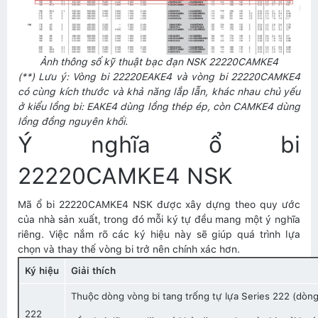
Ảnh thông số kỹ thuật bạc đạn NSK 22220CAMKE4
(**) Lưu ý: Vòng bi 22220EAKE4 và vòng bi 22220CAMKE4
có cùng kích thước và khả năng lắp lẫn, khác nhau chủ yếu
ở kiểu lồng bi: EAKE4 dùng lồng thép ép, còn CAMKE4 dùng
lồng đồng nguyên khối.
Ý nghĩa ổ bi
22220CAMKE4 NSK
Mã ổ bi 22220CAMKE4 NSK được xây dựng theo quy ước
của nhà sản xuất, trong đó mỗi ký tự đều mang một ý nghĩa
riêng. Việc nắm rõ các ký hiệu này sẽ giúp quá trình lựa
chọn và thay thế vòng bi trở nên chính xác hơn.
Ký hiệu
Giải thích
Thuộc dòng vòng bi tang trống tự lựa Series 222 (dòng 
222