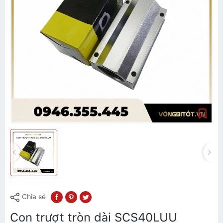
Chia sẻ
Con trượt tròn dài SCS40LUU