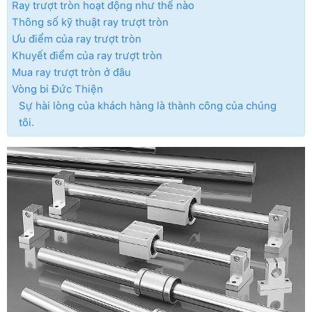
Ray trượt tròn hoạt động như thế nào
Thông số kỹ thuật ray trượt tròn
Ưu điểm của ray trượt tròn
Khuyết điểm của ray trượt tròn
Mua ray trượt tròn ở đâu
Vòng bi Đức Thiện
Sự hài lòng của khách hàng là thành công của chúng
tôi.