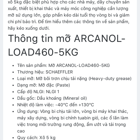
xô 5kg đặc biệt phù hợp cho các nhà máy, dây chuyền sản
xuất, thiết bị khai thác và máy móc công nghiệp cần lượng
mỡ sử dụng lớn, góp phần kéo dài tuổi thọ vòng bi và giảm
chi phí bảo trì. Để tìm hiểu thêm các thông tin về sản phẩm,
hãy kéo xuống dưới.
Thông tin mỡ ARCANOL-
LOAD460-5KG
Tên sản phẩm: Mỡ ARCANOL-LOAD460-5KG
Thương hiệu: SCHAEFFLER
Loại mỡ: Mỡ bôi trơn chịu tải nặng (Heavy-duty grease)
Dạng mỡ: Mỡ đặc (Paste)
Cấp độ NLGI: NLGI 1
Dầu gốc: Dầu khoáng (Mineral oil)
Nhiệt độ làm việc: -40°C đến +130°C
Ứng dụng: Vòng bi chịu tải lớn, vòng bi máy khai thác,
máy xây dựng, vòng bi chính tuabin gió, các ổ lăn làm
việc trong môi trường rung động, ẩm ướt và tải trọng
cao
Quy cách: Xô 5 kg