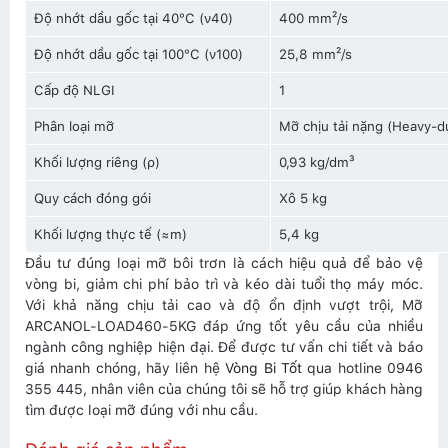
Độ nhớt dầu gốc tại 40°C (ν40)
400 mm²/s
Độ nhớt dầu gốc tại 100°C (ν100)
25,8 mm²/s
Cấp độ NLGI
1
Phân loại mỡ
Mỡ chịu tải nặng (Heavy-d
Khối lượng riêng (ρ)
0,93 kg/dm³
Quy cách đóng gói
Xô 5 kg
Khối lượng thực tế (≈m)
5,4 kg
Đầu tư đúng loại mỡ bôi trơn là cách hiệu quả để bảo vệ
vòng bi, giảm chi phí bảo trì và kéo dài tuổi thọ máy móc.
Với khả năng chịu tải cao và độ ổn định vượt trội, Mỡ
ARCANOL-LOAD460-5KG đáp ứng tốt yêu cầu của nhiều
ngành công nghiệp hiện đại. Để được tư vấn chi tiết và báo
giá nhanh chóng, hãy liên hệ
Vòng Bi Tốt
qua hotline 0946
355 445, nhân viên của chúng tôi sẽ hỗ trợ giúp khách hàng
tìm được loại mỡ đúng với nhu cầu.