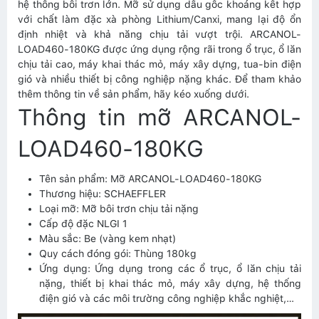
hệ thống bôi trơn lớn. Mỡ sử dụng dầu gốc khoáng kết hợp
với chất làm đặc xà phòng Lithium/Canxi, mang lại độ ổn
định nhiệt và khả năng chịu tải vượt trội. ARCANOL-
LOAD460-180KG được ứng dụng rộng rãi trong ổ trục, ổ lăn
chịu tải cao, máy khai thác mỏ, máy xây dựng, tua-bin điện
gió và nhiều thiết bị công nghiệp nặng khác. Để tham khảo
thêm thông tin về sản phẩm, hãy kéo xuống dưới.
Thông tin mỡ ARCANOL-
LOAD460-180KG
Tên sản phẩm: Mỡ ARCANOL-LOAD460-180KG
Thương hiệu: SCHAEFFLER
Loại mỡ: Mỡ bôi trơn chịu tải nặng
Cấp độ đặc NLGI 1
Màu sắc: Be (vàng kem nhạt)
Quy cách đóng gói: Thùng 180kg
Ứng dụng: Ứng dụng trong các ổ trục, ổ lăn chịu tải
nặng, thiết bị khai thác mỏ, máy xây dựng, hệ thống
điện gió và các môi trường công nghiệp khắc nghiệt,…