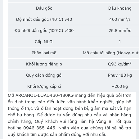
Dầu gốc
Dầu khoáng
Độ nhớt dầu gốc (40°C) ν40
400 mm²/s
Độ nhớt dầu gốc (100°C) ν100
25,8 mm²/s
Cấp NLGI
1
Phân loại mỡ
Mỡ chịu tải nặng (Heavy-dut
Khối lượng riêng ρ
0,93 kg/dm³
Quy cách đóng gói
Phuy 180 kg
Khối lượng xấp xỉ
~200 kg
Mỡ ARCANOL-LOAD460-180KG mang đến hiệu quả bôi trơn
ổn định trong các điều kiện vận hành khắc nghiệt, giúp hệ
thống ổ trục và ổ lăn hoạt động bền bỉ, giảm ma sát và hạn
chế hư hỏng. Để được tư vấn đúng nhu cầu và nhận hàng
chính hãng, Quý khách vui lòng liên hệ
Vòng Bi Tốt
qua
hotline 0946 355 445. Nhân viên của chúng tôi sẽ hỗ trợ
quý khách tìm được sản phẩm đúng với nhu cầu.