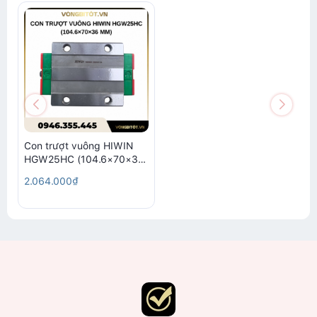
Con trượt vuông HIWIN
HGW25HC (104.6×70×36
mm)
2.064.000₫