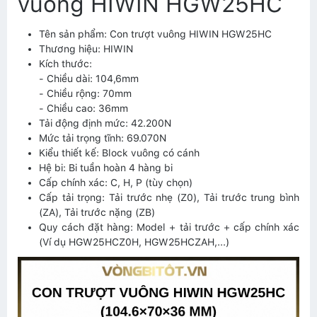
vuông HIWIN HGW25HC
Tên sản phẩm: Con trượt vuông HIWIN HGW25HC
Thương hiệu: HIWIN
Kích thước:
- Chiều dài: 104,6mm
- Chiều rộng: 70mm
- Chiều cao: 36mm
Tải động định mức: 42.200N
Mức tải trọng tĩnh: 69.070N
Kiểu thiết kế: Block vuông có cánh
Hệ bi: Bi tuần hoàn 4 hàng bi
Cấp chính xác: C, H, P (tùy chọn)
Cấp tải trọng: Tải trước nhẹ (Z0), Tải trước trung bình
(ZA), Tải trước nặng (ZB)
Quy cách đặt hàng: Model + tải trước + cấp chính xác
(Ví dụ HGW25HCZ0H, HGW25HCZAH,...)