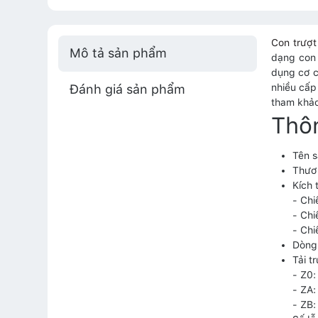
Con trượ
Mô tả sản phẩm
dạng con 
dụng cơ c
Đánh giá sản phẩm
nhiều cấp
tham khảo
Thô
Tên 
Thươ
Kích 
- Chi
- Ch
- Chi
Dòng
Tải t
- Z0:
- ZA:
- ZB: