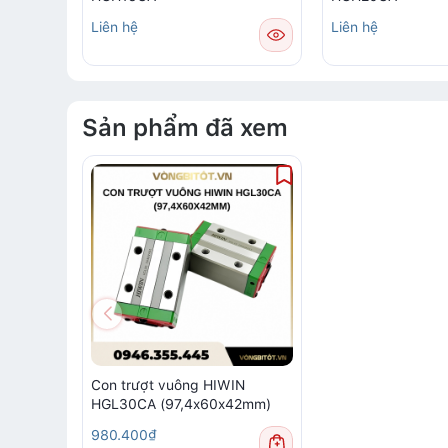
Liên hệ
Liên hệ
Sản phẩm đã xem
Con trượt vuông HIWIN
HGL30CA (97,4x60x42mm)
980.400₫