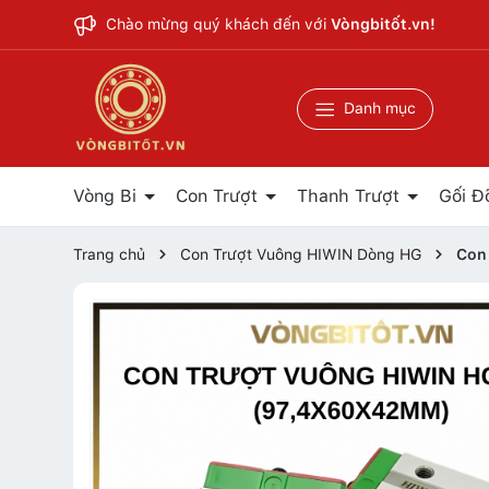
Chào mừng quý khách đến với
Vòngbitốt.vn!
Danh mục
Vòng Bi
Con Trượt
Thanh Trượt
Gối Đ
Trang chủ
Con Trượt Vuông HIWIN Dòng HG
Con