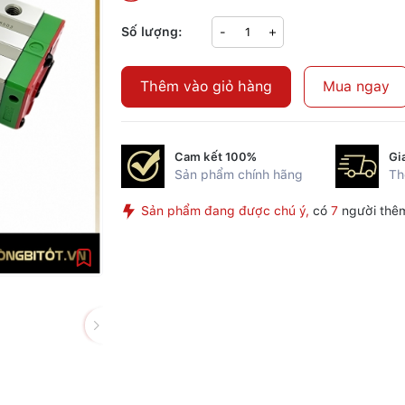
Số lượng:
-
+
Thêm vào giỏ hàng
Mua ngay
Cam kết 100%
Gi
Sản phẩm chính hãng
Th
Sản phẩm đang được chú ý,
có
7
người thêm