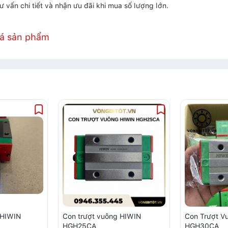
ư vấn chi tiết và nhận ưu đãi khi mua số lượng lớn.
iá sản phẩm
 HIWIN
Con trượt vuông HIWIN
Con Trượt V
HGH25CA
HGH30CA