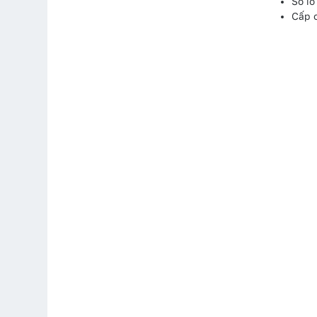
Số lỗ 
Cấp c