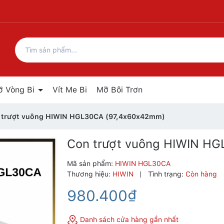
ỡ Vòng Bi
Vít Me Bi
Mỡ Bôi Trơn
 trượt vuông HIWIN HGL30CA (97,4x60x42mm)
Con trượt vuông HIWIN H
Mã sản phẩm:
HIWIN HGL30CA
Thương hiệu:
HIWIN
|
Tình trạng:
Còn hàng
980.400₫
Danh sách cửa hàng gần nhất