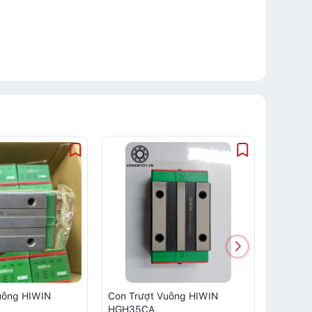
uông HIWIN
Con Trượt Vuông HIWIN
Con Trư
HGH35CA
HGH45