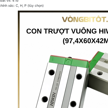
bắt vít: 4 lỗ
hính xác: C, H, P (tùy chọn)