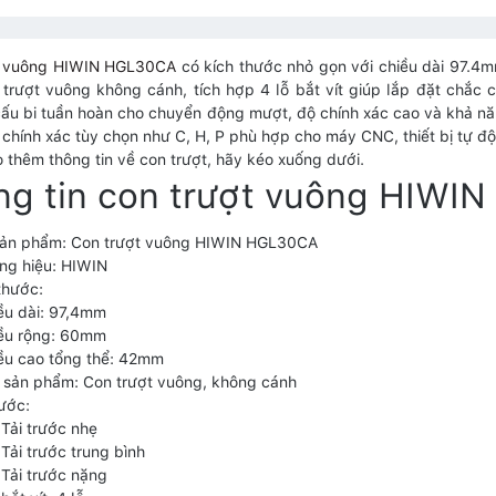
t vuông HIWIN HGL30CA
có kích thước nhỏ gọn với chiều dài 97.4
trượt vuông không cánh, tích hợp 4 lỗ bắt vít giúp lắp đặt chắc c
ấu bi tuần hoàn cho chuyển động mượt, độ chính xác cao và khả năn
 chính xác tùy chọn như C, H, P phù hợp cho máy CNC, thiết bị tự 
 thêm thông tin về con trượt, hãy kéo xuống dưới.
ng tin con trượt vuông HIWI
sản phẩm: Con trượt vuông HIWIN HGL30CA
ng hiệu: HIWIN
thước:
ều dài: 97,4mm
iều rộng: 60mm
ều cao tổng thể: 42mm
 sản phẩm: Con trượt vuông, không cánh
rước:
 Tải trước nhẹ
 Tải trước trung bình
 Tải trước nặng