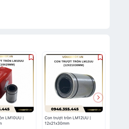
ròn LM10UU |
Con trượt tròn LM12UU |
Con Trư
m
12x21x30mm
LM16LU