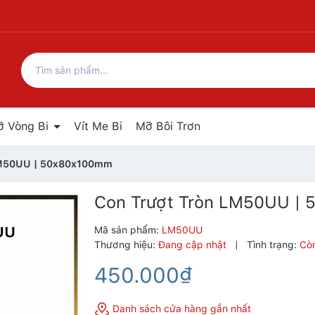
ỡ Vòng Bi
Vít Me Bi
Mỡ Bôi Trơn
LM50UU | 50x80x100mm
Con Trượt Tròn LM50UU |
Mã sản phẩm:
LM50UU
Thương hiệu:
Đang cập nhật
|
Tình trạng:
Cò
450.000₫
Danh sách cửa hàng gần nhất