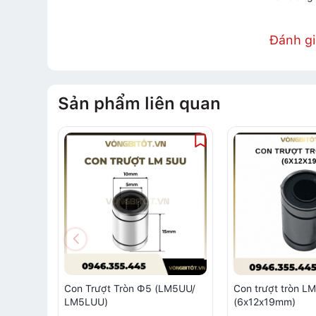
Đánh g
Sản phẩm liên quan
Con Trượt Tròn Ф5 (LM5UU/
Con trượt tròn L
LM5LUU)
(6x12x19mm)