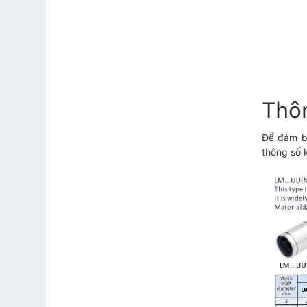
Thô
Để đảm bả
thông số 