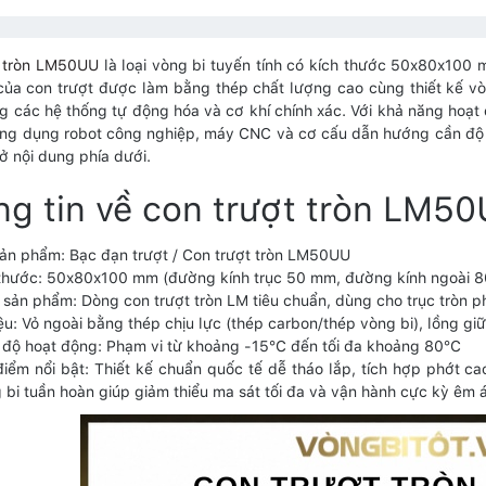
t tròn LM50UU
là loại vòng bi tuyến tính có kích thước 50x80x100 m
của con trượt được làm bằng thép chất lượng cao cùng thiết kế vòn
g các hệ thống tự động hóa và cơ khí chính xác. Với khả năng hoạ
ng dụng robot công nghiệp, máy CNC và cơ cấu dẫn hướng cần độ 
 ở nội dung phía dưới.
g tin về con trượt tròn LM5
ản phẩm: Bạc đạn trượt / Con trượt tròn LM50UU
thước: 50x80x100 mm (đường kính trục 50 mm, đường kính ngoài 8
sản phẩm: Dòng con trượt tròn LM tiêu chuẩn, dùng cho trục tròn p
iệu: Vỏ ngoài bằng thép chịu lực (thép carbon/thép vòng bi), lồng g
 độ hoạt động: Phạm vi từ khoảng -15°C đến tối đa khoảng 80°C
iểm nổi bật: Thiết kế chuẩn quốc tế dễ tháo lắp, tích hợp phớt ca
 bi tuần hoàn giúp giảm thiểu ma sát tối đa và vận hành cực kỳ êm á