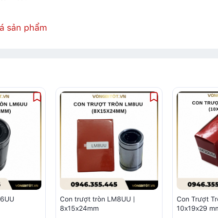
iá sản phẩm
M6UU
Con trượt tròn LM8UU |
Con Trượt T
8x15x24mm
10x19x29 m