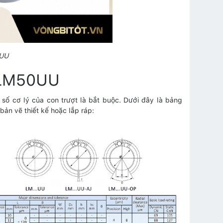
0UU
t LM50UU
 số cơ lý của con trượt là bắt buộc. Dưới đây là bảng
ản vẽ thiết kế hoặc lắp ráp: