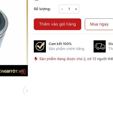
Số lượng:
-
+
Thêm vào giỏ hàng
Mua ngay
Cam kết 100%
Gi
Sản phẩm chính hãng
Th
Sản phẩm đang được chú ý,
có
12
người thê