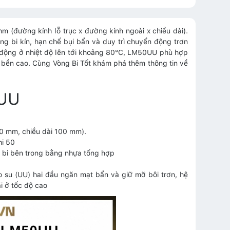
m (đường kính lỗ trục x đường kính ngoài x chiều dài).
g bi kín, hạn chế bụi bẩn và duy trì chuyển động trơn
t động ở nhiệt độ lên tới khoảng 80°C, LM50UU phù hợp
bền cao. Cùng Vòng Bi Tốt khám phá thêm thông tin về
0UU
0 mm, chiều dài 100 mm).
hi 50
iữ bi bên trong bằng nhựa tổng hợp
o su (UU) hai đầu ngăn mạt bẩn và giữ mỡ bôi trơn, hệ
i ở tốc độ cao