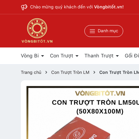
Chào mừng quý khách đến với
Vòngbitốt.vn!
Danh mục
Vòng Bi
Con Trượt
Thanh Trượt
Gối Đ
Trang chủ
Con Trượt Tròn LM
Con Trượt Tròn 