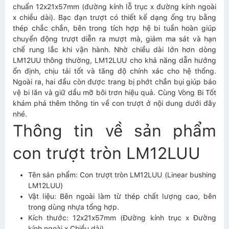
chuẩn 12x21x57mm (đường kính lỗ trục x đường kính ngoài
x chiều dài). Bạc đạn trượt có thiết kế dạng ống trụ bằng
thép chắc chắn, bên trong tích hợp hệ bi tuần hoàn giúp
chuyển động trượt diễn ra mượt mà, giảm ma sát và hạn
chế rung lắc khi vận hành. Nhờ chiều dài lớn hơn dòng
LM12UU thông thường, LM12LUU cho khả năng dẫn hướng
ổn định, chịu tải tốt và tăng độ chính xác cho hệ thống.
Ngoài ra, hai đầu còn được trang bị phớt chắn bụi giúp bảo
vệ bi lăn và giữ dầu mỡ bôi trơn hiệu quả. Cùng Vòng Bi Tốt
khám phá thêm thông tin về con trượt ở nội dung dưới đây
nhé.
Thông tin về sản phẩm
con trượt tròn LM12LUU
Tên sản phẩm: Con trượt tròn LM12LUU (Linear bushing
LM12LUU)
Vật liệu: Bên ngoài làm từ thép chất lượng cao, bên
trong dùng nhựa tổng hợp.
Kích thước: 12x21x57mm (Đường kính trục x Đường
kính ngoài x Chiều dài)