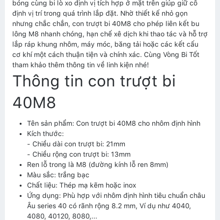
bóng cùng bi lò xo định vị tích hợp ở mặt trên giúp giữ cố
định vị trí trong quá trình lắp đặt. Nhờ thiết kế nhỏ gọn
nhưng chắc chắn, con trượt bi 40M8 cho phép liên kết bu
lông M8 nhanh chóng, hạn chế xê dịch khi thao tác và hỗ trợ
lắp ráp khung nhôm, máy móc, băng tải hoặc các kết cấu
cơ khí một cách thuận tiện và chính xác. Cùng Vòng Bi Tốt
tham khảo thêm thông tin về linh kiện nhé!
Thông tin con trượt bi
40M8
Tên sản phẩm: Con trượt bi 40M8 cho nhôm định hình
Kích thước:
- Chiều dài con trượt bi: 21mm
- Chiều rộng con trượt bi: 13mm
Ren lỗ trong là M8 (đường kính lỗ ren 8mm)
Màu sắc: trắng bạc
Chất liệu: Thép mạ kẽm hoặc inox
Ứng dụng: Phù hợp với nhôm định hình tiêu chuẩn châu
Âu series 40 có rãnh rộng 8.2 mm, Ví dụ như 4040,
4080, 40120, 8080,...