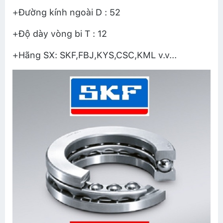
+Đường kính ngoài D : 52
+Độ dày vòng bi T : 12
+Hãng SX: SKF,FBJ,KYS,CSC,KML v.v...