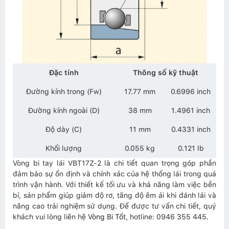
Đặc tính
Thông số kỹ thuật
Đường kính trong (Fw)
17.77 mm
0.6996 inch
Đường kính ngoài (D)
38 mm
1.4961 inch
Độ dày (C)
11 mm
0.4331 inch
Khối lượng
0.055 kg
0.121 lb
Vòng bi tay lái VBT17Z-2 là chi tiết quan trọng góp phần
đảm bảo sự ổn định và chính xác của hệ thống lái trong quá
trình vận hành. Với thiết kế tối ưu và khả năng làm việc bền
bỉ, sản phẩm giúp giảm độ rơ, tăng độ êm ái khi đánh lái và
nâng cao trải nghiệm sử dụng. Để được tư vấn chi tiết, quý
khách vui lòng liên hệ
Vòng Bi Tốt
, hotline: 0946 355 445.