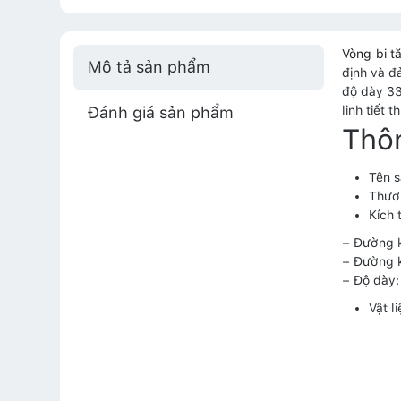
Vòng bi 
Mô tả sản phẩm
định và đ
độ dày 33
Đánh giá sản phẩm
linh tiết t
Thô
Tên 
Thươ
Kích 
+ Đường k
+ Đường k
+ Độ dày
Vật l