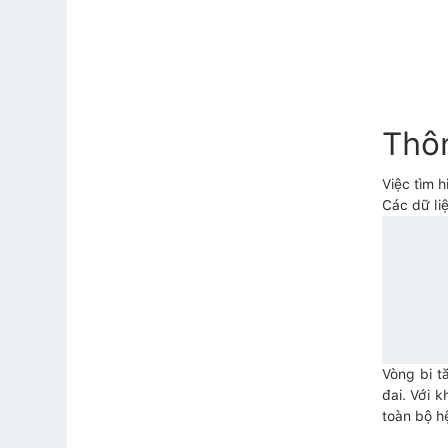
Thô
Việc tìm 
Các dữ li
Vòng bi t
đai. Với 
toàn bộ hệ