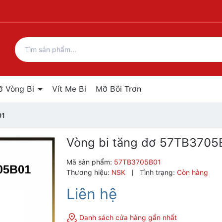
ỡ Vòng Bi
Vít Me Bi
Mỡ Bôi Trơn
01
Vòng bi tăng đơ 57TB3705
Mã sản phẩm:
57TB3705B01
Thương hiệu:
NSK
|
Tình trạng:
Còn hàng
Liên hệ
Danh sách cửa hàng gần nhất