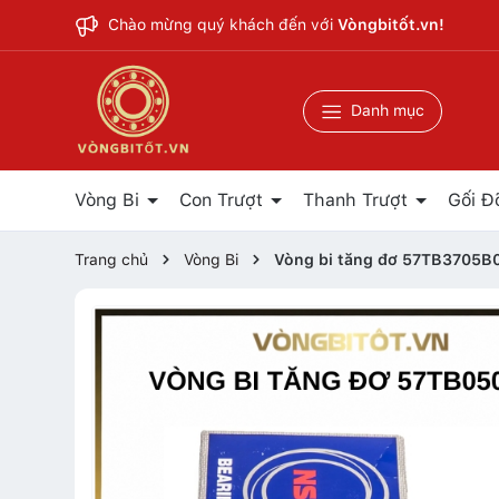
Chào mừng quý khách đến với
Vòngbitốt.vn!
Danh mục
Vòng Bi
Con Trượt
Thanh Trượt
Gối Đ
Trang chủ
Vòng Bi
Vòng bi tăng đơ 57TB3705B