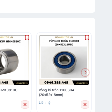
m HMK0810C
Vòng bi tròn 1160304
Vòng bi
(20x52x18mm)
Liên hệ
Liên hệ