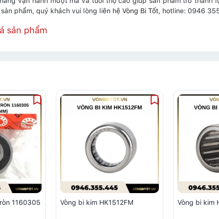
 năng vận hành mượt mà và tuổi thọ cao giúp sản phẩm trở thành l
ề sản phẩm, quý khách vui lòng liên hệ
Vòng Bi Tốt
, hotline: 0946 35
iá sản phẩm
tròn 1160305
Vòng bi kim HK1512FM
Vòng bi ki