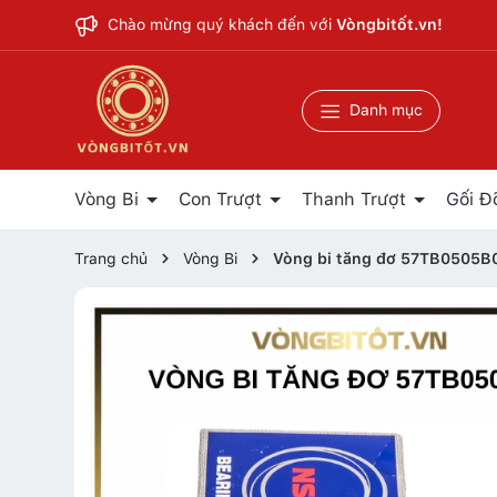
Chào mừng quý khách đến với
Vòngbitốt.vn!
Danh mục
Vòng Bi
Con Trượt
Thanh Trượt
Gối Đ
Trang chủ
Vòng Bi
Vòng bi tăng đơ 57TB0505B