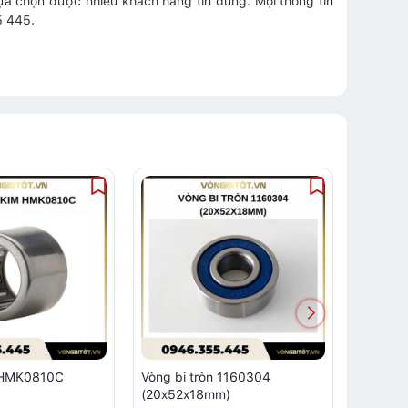
ựa chọn được nhiều khách hàng tin dùng. Mọi thông tin
5 445.
m HMK0810C
Vòng bi tròn 1160304
Vòng bi
(20x52x18mm)