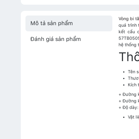
Vòng bi 
Mô tả sản phẩm
quá trình
kết cấu 
Đánh giá sản phẩm
57TB0505B
hệ thống 
Thô
Tên 
Thươ
Kích 
+ Đường 
+ Đường 
+ Độ dày
Vật l