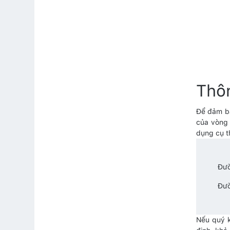
Thô
Để đảm bả
của vòng 
dụng cụ t
Đườ
Đườ
Nếu quý k