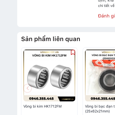
định, khả
chi tiết v
Đánh g
Sản phẩm liên quan
Vòng bi kim HK1712FM
Vòng bi bạc đạn 
(25x62x21mm)