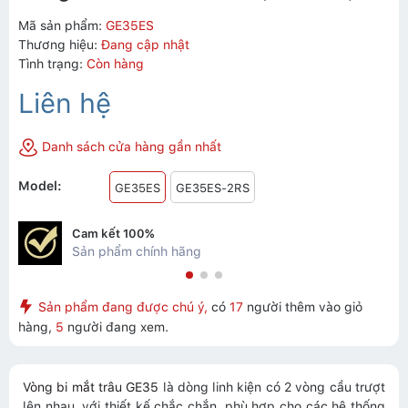
Mã sản phẩm:
GE35ES
Thương hiệu:
Đang cập nhật
Tình trạng:
Còn hàng
Liên hệ
Danh sách cửa hàng gần nhất
Model:
GE35ES
GE35ES-2RS
Cam kết 100%
Sản phẩm chính hãng
Sản phẩm đang được chú ý,
có
17
người thêm vào giỏ
hàng,
5
người đang xem.
Vòng bi mắt trâu GE35
là dòng linh kiện có 2 vòng cầu trượt
lên nhau, với thiết kế chắc chắn, phù hợp cho các hệ thống