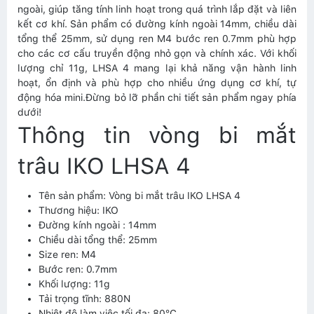
ngoài, giúp tăng tính linh hoạt trong quá trình lắp đặt và liên
kết cơ khí. Sản phẩm có đường kính ngoài 14mm, chiều dài
tổng thể 25mm, sử dụng ren M4 bước ren 0.7mm phù hợp
cho các cơ cấu truyền động nhỏ gọn và chính xác. Với khối
lượng chỉ 11g, LHSA 4 mang lại khả năng vận hành linh
hoạt, ổn định và phù hợp cho nhiều ứng dụng cơ khí, tự
động hóa mini.Đừng bỏ lỡ phần chi tiết sản phẩm ngay phía
dưới!
Thông tin vòng bi mắt
trâu IKO LHSA 4
Tên sản phẩm: Vòng bi mắt trâu IKO LHSA 4
Thương hiệu: IKO
Đường kính ngoài : 14mm
Chiều dài tổng thể: 25mm
Size ren: M4
Bước ren: 0.7mm
Khối lượng: 11g
Tải trọng tĩnh: 880N
Nhiệt độ làm việc tối đa: 80°C