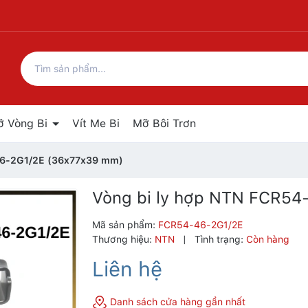
ỡ Vòng Bi
Vít Me Bi
Mỡ Bôi Trơn
46-2G1/2E (36x77x39 mm)
Vòng bi ly hợp NTN FCR54
Mã sản phẩm:
FCR54-46-2G1/2E
Thương hiệu:
NTN
|
Tình trạng:
Còn hàng
Liên hệ
Danh sách cửa hàng gần nhất