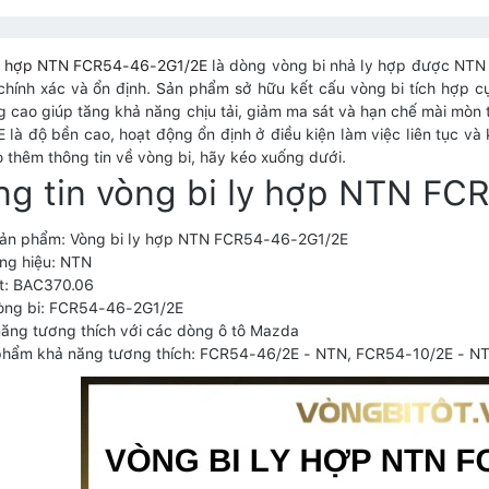
ly hợp NTN FCR54-46-2G1/2E
là dòng vòng bi nhả ly hợp được NTN 
 chính xác và ổn định. Sản phẩm sở hữu kết cấu vòng bi tích hợp c
g cao giúp tăng khả năng chịu tải, giảm ma sát và hạn chế mài mòn
 là độ bền cao, hoạt động ổn định ở điều kiện làm việc liên tục và
 thêm thông tin về vòng bi, hãy kéo xuống dưới.
ng tin vòng bi ly hợp NTN F
sản phẩm: Vòng bi ly hợp NTN FCR54-46-2G1/2E
ng hiệu: NTN
t: BAC370.06
òng bi: FCR54-46-2G1/2E
ăng tương thích với các dòng ô tô Mazda
phẩm khả năng tương thích: FCR54-46/2E - NTN, FCR54-10/2E - N