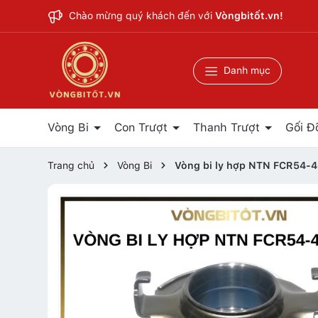
Chào mừng quý khách đến với
Vòngbitốt.vn!
Danh mục
Vòng Bi
Con Trượt
Thanh Trượt
Gối Đ
Trang chủ
Vòng Bi
Vòng bi ly hợp NTN FCR54-