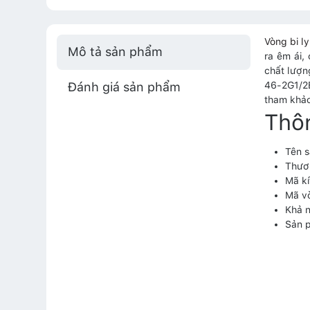
Vòng bi 
Mô tả sản phẩm
ra êm ái,
chất lượn
Đánh giá sản phẩm
46-2G1/2E
tham khảo
Thô
Tên 
Thươ
Mã kí
Mã v
Khả n
Sản 