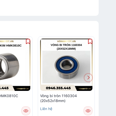
m HMK0810C
Vòng bi tròn 1160304
Vòng bi
(20x52x18mm)
Liên hệ
Liên hệ