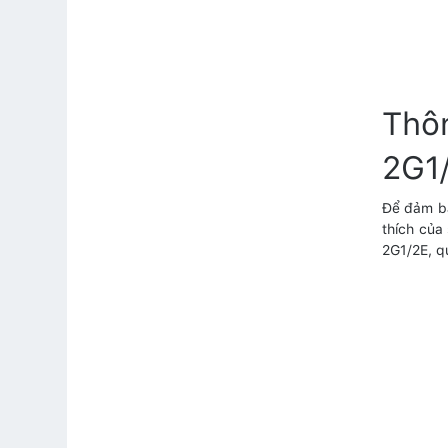
Thô
2G1
Để đảm bả
thích của
2G1/2E, q