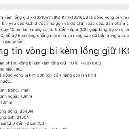
kim kèm lồng giữ 7x10x10mm IKO KT7x10x10C3
là dòng vòng bi kim 
 khí yêu cầu kích thước nhỏ gọn và độ chính xác cao. Sản phẩm 
dày 10mm kèm dung sai từ 0 đến -3μm (C3) giúp tăng độ ổn định 
, hỗ trợ khả năng chống mài mòn và nâng cao độ bền trong quá tr
tin sản phẩm!
g tin vòng bi kèm lồng giữ 
ản phẩm: Vòng bi kim kèm lồng giữ IKO KT7x10x10C3
g hiệu: IKO
à dòng vòng bi kim đơn (chỉ có 1 hàng con lăn kim)
thước:
ính trong: 7mm
kính ngoài: 10mm
: 10mm
rọng động: 3340N
rọng tĩnh: 3130N
sai từ 0 đến -3 μm (C3)