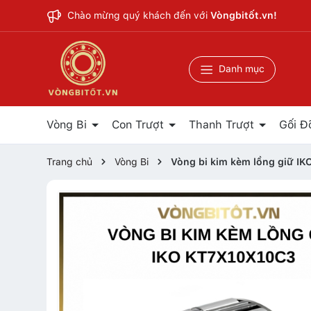
Chào mừng quý khách đến với
Vòngbitốt.vn!
Danh mục
Vòng Bi
Con Trượt
Thanh Trượt
Gối Đ
Trang chủ
Vòng Bi
Vòng bi kim kèm lồng giữ I