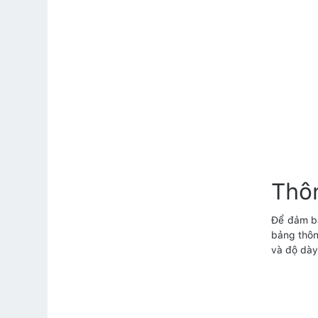
Thôn
Để đảm bả
bảng thôn
và độ dày