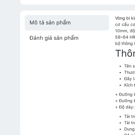
Vòng bi 
Mô tả sản phẩm
cơ cấu cơ
10mm, độ 
Đánh giá sản phẩm
58~64 HRC
bộ thông 
Thôn
Tên s
Thươn
Đây l
Kích 
+ Đường k
+ Đường 
+ Độ dày
Tải t
Tải t
Dung 