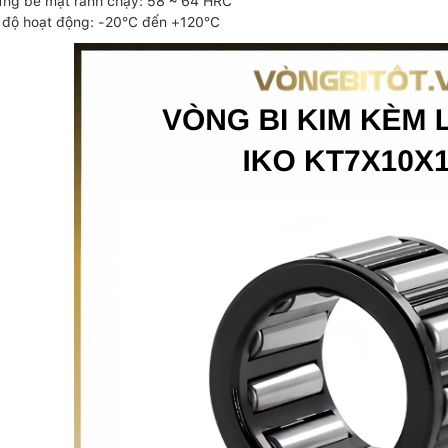
ứng bề mặt rãnh chạy: 58 ~ 64 HRC
 độ hoạt động: -20°C đến +120°C