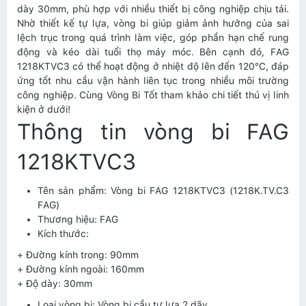
dày 30mm, phù hợp với nhiều thiết bị công nghiệp chịu tải.
Nhờ thiết kế tự lựa, vòng bi giúp giảm ảnh hưởng của sai
lệch trục trong quá trình làm việc, góp phần hạn chế rung
động và kéo dài tuổi thọ máy móc. Bên cạnh đó, FAG
1218KTVC3 có thể hoạt động ở nhiệt độ lên đến 120°C, đáp
ứng tốt nhu cầu vận hành liên tục trong nhiều môi trường
công nghiệp. Cùng Vòng Bi Tốt tham khảo chi tiết thú vị linh
kiện ở dưới!
Thông tin vòng bi FAG
1218KTVC3
Tên sản phẩm: Vòng bi FAG 1218KTVC3 (1218K.TV.C3
FAG)
Thương hiệu: FAG
Kích thước:
+ Đường kính trong: 90mm
+ Đường kính ngoài: 160mm
+ Độ dày: 30mm
Loại vòng bi: Vòng bi cầu tự lựa 2 dãy