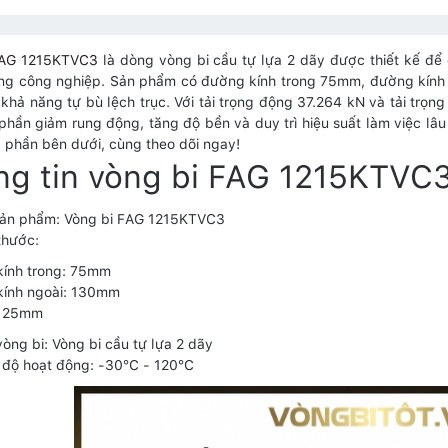
FAG 1215KTVC3
là dòng vòng bi cầu tự lựa 2 dãy được thiết kế để
ng công nghiệp. Sản phẩm có đường kính trong 75mm, đường kính
khả năng tự bù lệch trục. Với tải trọng động 37.264 kN và tải trọng
hần giảm rung động, tăng độ bền và duy trì hiệu suất làm việc lâu dà
 phần bên dưới, cùng theo dõi ngay!
ng tin vòng bi FAG 1215KTVC
sản phẩm: Vòng bi FAG 1215KTVC3
thước:
kính trong: 75mm
kính ngoài: 130mm
: 25mm
vòng bi: Vòng bi cầu tự lựa 2 dãy
 độ hoạt động: -30°C - 120°C