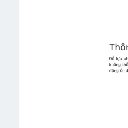
Thô
Để lựa c
không thể
động ổn đị