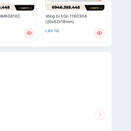
m HMK0810C
Vòng bi tròn 1160304
Vòng bi
(20x52x18mm)
Liên hệ
Liên hệ