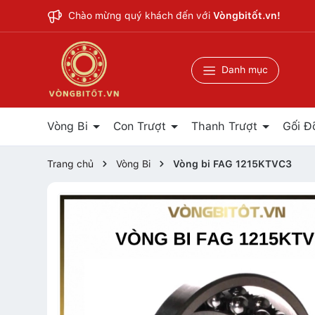
Chào mừng quý khách đến với
Vòngbitốt.vn!
Danh mục
Vòng Bi
Con Trượt
Thanh Trượt
Gối Đ
Trang chủ
Vòng Bi
Vòng bi FAG 1215KTVC3