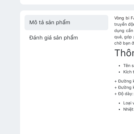
Vòng bi 
Mô tả sản phẩm
truyền độ
dụng cần 
Đánh giá sản phẩm
quả, góp p
chờ bạn ở
Thô
Tên 
Kích 
+ Đường 
+ Đường 
+ Độ dày
Loại 
Nhiệt