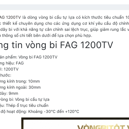
FAG 1200TV
là dòng vòng bi cầu tự lựa có kích thước tiêu chuẩn 
 thiết kế chuyên dụng cho các ứng dụng cơ khí yêu cầu độ chính
2 dãy bi với khả năng tự cân chỉnh sai lệch trục, giúp giảm rung lắ
 thông số chi tiết bên dưới để lựa chọn phù hợp.
g tin vòng bi FAG 1200TV
sản phẩm: Vòng bi FAG 1200TV
ng hiệu: FAG
l: 1200TV
thước:
ờng kính trong: 10mm
ờng kính ngoài: 30mm
 dày: 9mm
vòng bi: Vòng bi cầu tự lựa
iệu: Thép ổ trục tiêu chuẩn
t độ hoạt động: Khoảng -30°C đến +120°C