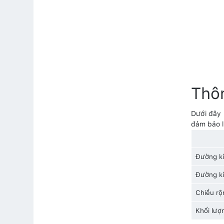
Thôn
Dưới đây 
đảm bảo l
Đường kí
Đường kí
Chiều rộ
Khối lượ