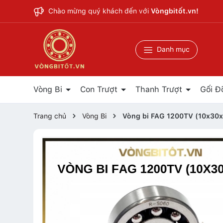
Chào mừng quý khách đến với
Vòngbitốt.vn!
Danh mục
Vòng Bi
Con Trượt
Thanh Trượt
Gối Đ
Trang chủ
Vòng Bi
Vòng bi FAG 1200TV (10x3