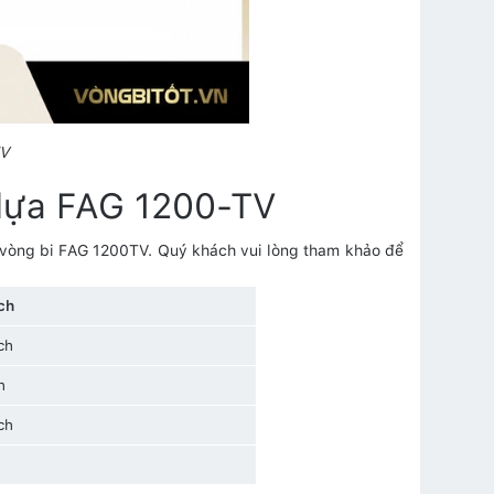
TV
 lựa FAG 1200-TV
ủa vòng bi FAG 1200TV. Quý khách vui lòng tham khảo để
ch
ch
h
ch