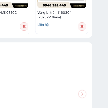
m HMK0810C
Vòng bi tròn 1160304
Vòng bi
(20x52x18mm)
Liên hệ
Liên hệ