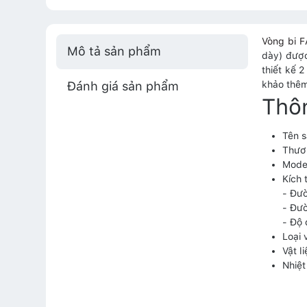
Vòng bi 
Mô tả sản phẩm
dày) được
thiết kế 
Đánh giá sản phẩm
khảo thêm
Thôn
Tên 
Thươ
Mode
Kích 
- Đư
- Đư
- Độ
Loại 
Vật l
Nhiệ