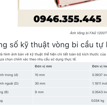
Ảnh Vòng bi FAG 1200
g số kỹ thuật vòng bi cầu tự
là hình ảnh bản vẽ kỹ thuật thể hiện chi tiết toàn bộ kích thước c
ựa chọn chính xác theo nhu cầu sử dụng thực tế.
Đơn vị mm
Đơn vị in
nh trong (d)
10 mm
0.3937 in
nh ngoài (D)
30 mm
1.1811 inc
ng (B)
9 mm
0.3543 in
ng
0.034 kg