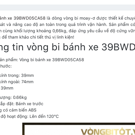
bánh xe 39BWD05CA58
là dòng vòng bi moay-ơ được thiết kế chuyê
át và nâng cao độ an toàn trong quá trình vận hành. Sản phẩm 
cùng khối lượng khoảng 0,66kg, đáp ứng yêu cầu về độ cứng vững và
để tham khảo chi tiết thú vị linh kiện!
ng tin vòng bi bánh xe 39B
sản phẩm: Vòng bi bánh xe 39BWD05CA58
thước:
kính trong: 39mm
kính ngoài: 74mm
: 39mm
lượng: 0.66kg
í lắp đặt: Bánh xe trước
g có cảm biến ABS
 độ hoạt động: Lên đến 120°C