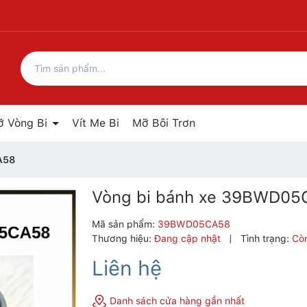
ỡ Vòng Bi
Vít Me Bi
Mỡ Bôi Trơn
A58
Vòng bi bánh xe 39BWD05
Mã sản phẩm:
39BWD05CA58
Thương hiệu:
Đang cập nhật
|
Tình trạng:
Cò
Liên hệ
Danh sách cửa hàng gần nhất