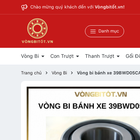
Chào mừng quý khách đến với
Vòngbitốt.vn!
Danh mục
Vòng Bi
Con Trượt
Thanh Trượt
Gối Đ
Trang chủ
Vòng Bi
Vòng bi bánh xe 39BWD05C