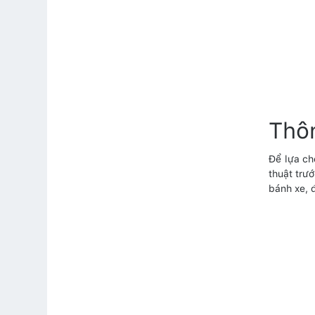
Thô
Để lựa ch
thuật trư
bánh xe, 