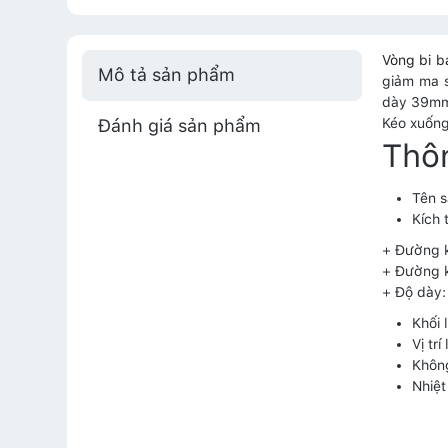
Vòng bi 
Mô tả sản phẩm
giảm ma s
dày 39mm 
Đánh giá sản phẩm
Kéo xuống 
Thô
Tên 
Kích 
+ Đường 
+ Đường 
+ Độ dày
Khối 
Vị tr
Khôn
Nhiệt