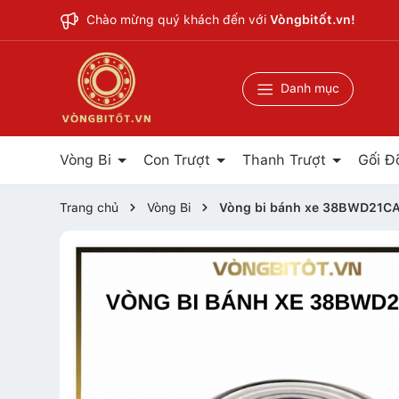
Chào mừng quý khách đến với
Vòngbitốt.vn!
Danh mục
Vòng Bi
Con Trượt
Thanh Trượt
Gối Đ
Trang chủ
Vòng Bi
Vòng bi bánh xe 38BWD21C