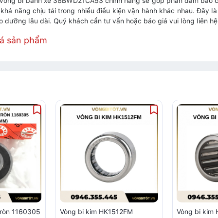
vòng bi bánh xe 38BWD21CA53 chính hãng sẽ góp phần đảm bảo cụ
ì khả năng chịu tải trong nhiều điều kiện vận hành khác nhau. Đây l
ảo dưỡng lâu dài. Quý khách cần tư vấn hoặc báo giá vui lòng liên h
iá sản phẩm
tròn 1160305
Vòng bi kim HK1512FM
Vòng bi ki