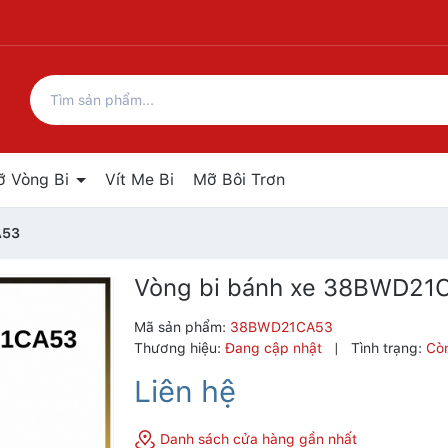
ỡ Vòng Bi
Vít Me Bi
Mỡ Bôi Trơn
A53
Vòng bi bánh xe 38BWD21
Mã sản phẩm:
38BWD21CA53
Thương hiệu:
Đang cập nhật
|
Tình trạng:
Cò
Liên hệ
Danh sách cửa hàng gần nhất