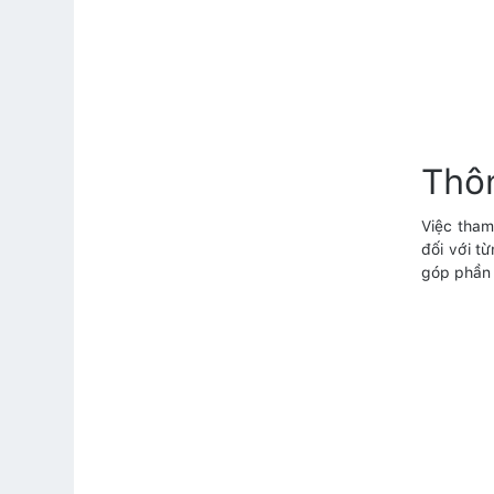
Thô
Việc tham
đối với t
góp phần 