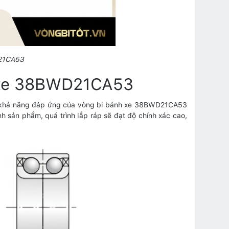
21CA53
h xe 38BWD21CA53
ác khả năng đáp ứng của vòng bi bánh xe 38BWD21CA53
h sản phẩm, quá trình lắp ráp sẽ đạt độ chính xác cao,