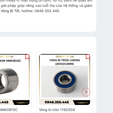
m moay-ơ hoạt động ổn định, hỗ trợ bánh xe quay êm
à giải pháp giúp nâng cao tuổi thọ của hệ thống và giảm
ệ
Vòng Bi Tốt
, hotline: 0946 355 445.
m HMK0810C
Vòng bi tròn 1160304
Vòng bi