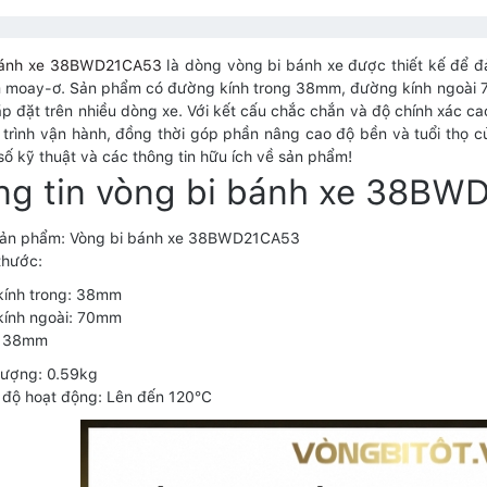
bánh xe 38BWD21CA53
là dòng vòng bi bánh xe được thiết kế để đ
 moay-ơ. Sản phẩm có đường kính trong 38mm, đường kính ngoài 
ắp đặt trên nhiều dòng xe. Với kết cấu chắc chắn và độ chính xác
 trình vận hành, đồng thời góp phần nâng cao độ bền và tuổi thọ 
số kỹ thuật và các thông tin hữu ích về sản phẩm!
ng tin vòng bi bánh xe 38B
sản phẩm: Vòng bi bánh xe 38BWD21CA53
thước:
kính trong: 38mm
kính ngoài: 70mm
: 38mm
lượng: 0.59kg
 độ hoạt động: Lên đến 120°C