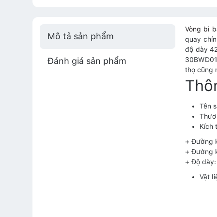
Vòng bi 
Mô tả sản phẩm
quay chín
độ dày 42
Đánh giá sản phẩm
30BWD01A-
thọ cũng 
Thô
Tên 
Thươ
Kích 
+ Đường 
+ Đường 
+ Độ dày
Vật l