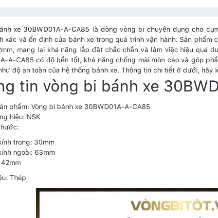
bánh xe 30BWD01A-A-CA85
là dòng vòng bi chuyên dụng cho cụm
h xác và ổn định của bánh xe trong quá trình vận hành. Sản phẩ
mm, mang lại khả năng lắp đặt chắc chắn và làm việc hiệu quả dướ
A-CA85 có độ bền tốt, khả năng chống mài mòn cao và góp phần 
như độ an toàn của hệ thống bánh xe. Thông tin chi tiết ở dưới, hãy 
ng tin vòng bi bánh xe 30B
sản phẩm: Vòng bi bánh xe 30BWD01A-A-CA85
ng hiệu: NSK
thước:
kính trong: 30mm
kính ngoài: 63mm
: 42mm
iệu: Thép