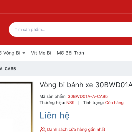
ỡ Vòng Bi
Vít Me Bi
Mỡ Bôi Trơn
-A-CA85
Vòng bi bánh xe 30BWD01
Mã sản phẩm:
30BWD01A-A-CA85
Thương hiệu:
NSK
|
Tình trạng:
Còn hàng
Liên hệ
Danh sách cửa hàng gần nhất