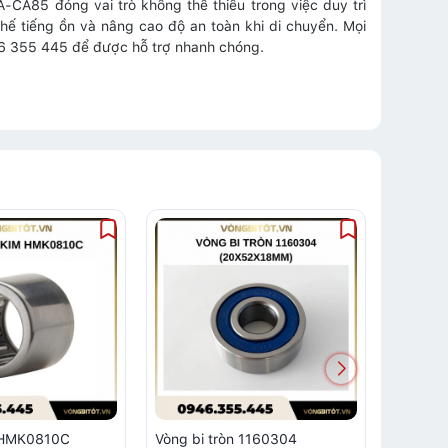
CA85 đóng vai trò không thể thiếu trong việc duy trì
hế tiếng ồn và nâng cao độ an toàn khi di chuyển. Mọi
946 355 445 để được hỗ trợ nhanh chóng.
m HMK0810C
Vòng bi tròn 1160304
Vòng bi