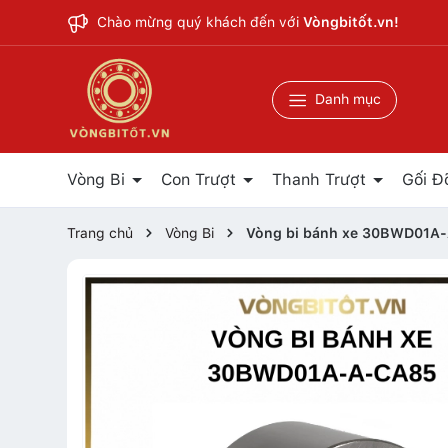
Chào mừng quý khách đến với
Vòngbitốt.vn!
Danh mục
Vòng Bi
Con Trượt
Thanh Trượt
Gối Đ
Trang chủ
Vòng Bi
Vòng bi bánh xe 30BWD01A