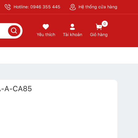
Hotline: 0946 355 445
Hệ thống cửa hàng
0
Yêu thích
Tài khoản
Giỏ hàng
A-A-CA85