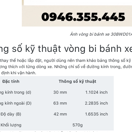
Ảnh vòng bi bánh xe 30BWD0
ng số kỹ thuật vòng bi bánh
 thay thế hoặc lắp đặt, người dùng nên tham khảo bảng thông số
ơng thích với từng dòng xe. Những chỉ số về đường kính trong, đườn
 định khi vận hành.
Đặc tính
Thông số kỹ thuật
g kính trong (d)
30 mm
1.1024 inch
g kính ngoài (D)
63 mm
2.2835 inch
Độ dày (B)
42 mm
1.6535 inch
Khối lượng
570g