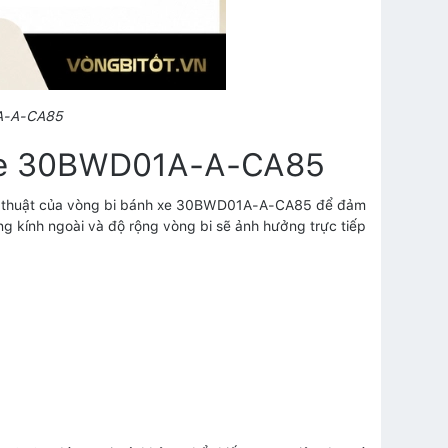
1A-A-CA85
 xe 30BWD01A-A-CA85
 kỹ thuật của vòng bi bánh xe 30BWD01A-A-CA85 để đảm
g kính ngoài và độ rộng vòng bi sẽ ảnh hưởng trực tiếp