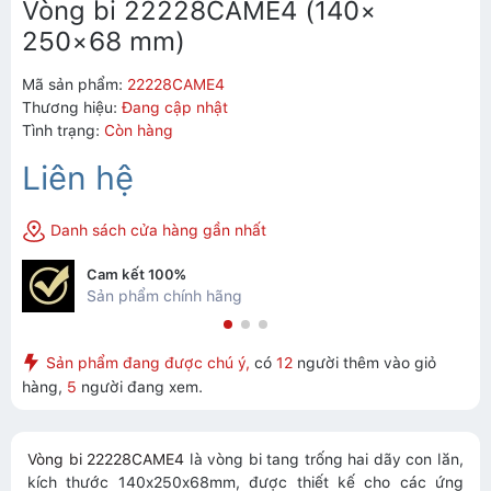
Vòng bi 22228CAME4 (140×
250×68 mm)
Mã sản phẩm:
22228CAME4
Thương hiệu:
Đang cập nhật
Tình trạng:
Còn hàng
Liên hệ
Danh sách cửa hàng gần nhất
Cam kết 100%
Sản phẩm chính hãng
Sản phẩm đang được chú ý,
có
12
người thêm vào giỏ
hàng,
5
người đang xem.
Vòng bi 22228CAME4
là vòng bi tang trống hai dãy con lăn,
kích thước 140x250x68mm, được thiết kế cho các ứng