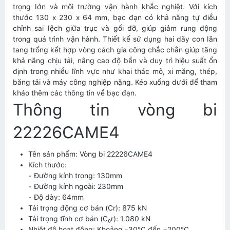
trọng lớn và môi trường vận hành khắc nghiệt. Với kích
thước 130 x 230 x 64 mm, bạc đạn có khả năng tự điều
chỉnh sai lệch giữa trục và gối đỡ, giúp giảm rung động
trong quá trình vận hành. Thiết kế sử dụng hai dãy con lăn
tang trống kết hợp vòng cách gia công chắc chắn giúp tăng
khả năng chịu tải, nâng cao độ bền và duy trì hiệu suất ổn
định trong nhiều lĩnh vực như khai thác mỏ, xi măng, thép,
băng tải và máy công nghiệp nặng. Kéo xuống dưới để tham
khảo thêm các thông tin về bạc đạn.
Thông tin vòng bi
22226CAME4
Tên sản phẩm: Vòng bi 22226CAME4
Kích thước:
- Đường kính trong: 130mm
- Đường kính ngoài: 230mm
- Độ dày: 64mm
Tải trọng động cơ bản (Cr): 875 kN
Tải trọng tĩnh cơ bản (C₀r): 1.080 kN
Nhiệt độ hoạt động: Khoảng -30°C đến +200°C