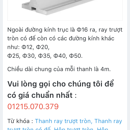
Ngoài đường kính trục là Φ16 ra, ray trượt
tròn có đế còn có các đường kính khác
như: Φ12, Φ20,
Φ25, Φ30, Φ35, Φ40, Φ50.
Chiều dài chung của mỗi thanh là 4m.
Vui lòng gọi cho chúng tôi để
có giá chuẩn nhất
:
01215.070.379
Từ khóa :
Thanh ray trượt tròn
,
Thanh ray
trượt tròn có đế
,
Hộp trượt tròn
,
Hộp