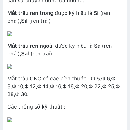
cần sự chuyển động đa hướng.
Mắt trâu ren trong
được ký hiệu là
Si
(ren
phải),
Sil
(ren trái)
Mắt trâu ren ngoài
được ký hiệu là
Sa
(ren
phải),
Sal
(ren trái)
Mắt trâu CNC có các kích thước : Ф 5,Ф 6,Ф
8,Ф 10,Ф 12,Ф 14,Ф 16,Ф 18,Ф 20,Ф 22,Ф 25,Ф
28,Ф 30.
Các thông số kỹ thuật :