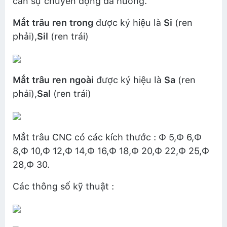
cần sự chuyển động đa hướng.
Mắt trâu ren trong
được ký hiệu là
Si
(ren
phải),
Sil
(ren trái)
Mắt trâu ren ngoài
được ký hiệu là
Sa
(ren
phải),
Sal
(ren trái)
Mắt trâu CNC có các kích thước : Ф 5,Ф 6,Ф
8,Ф 10,Ф 12,Ф 14,Ф 16,Ф 18,Ф 20,Ф 22,Ф 25,Ф
28,Ф 30.
Các thông số kỹ thuật :