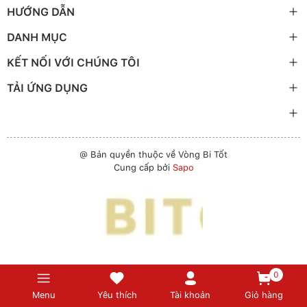
HƯỚNG DẪN
DANH MỤC
KẾT NỐI VỚI CHÚNG TÔI
TẢI ỨNG DỤNG
@ Bản quyền thuộc về Vòng Bi Tốt
Cung cấp bởi
Sapo
0
Menu
Yêu thích
Tài khoản
Giỏ hàng