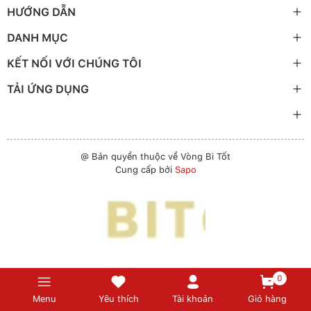
HƯỚNG DẪN
DANH MỤC
KẾT NỐI VỚI CHÚNG TÔI
TẢI ỨNG DỤNG
@ Bản quyền thuộc về Vòng Bi Tốt
Cung cấp bởi
Sapo
0
Menu
Yêu thích
Tài khoản
Giỏ hàng