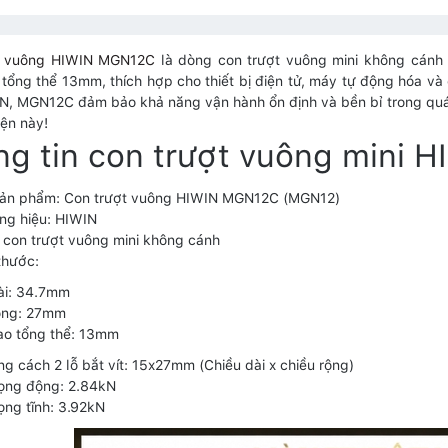
t vuông HIWIN MGN12C
là dòng con trượt vuông mini không cánh 
 tổng thể 13mm, thích hợp cho thiết bị điện tử, máy tự động hóa và c
kN, MGN12C đảm bảo khả năng vận hành ổn định và bền bỉ trong quá
iện này!
ng tin con trượt vuông mini
sản phẩm: Con trượt vuông HIWIN MGN12C (MGN12)
ng hiệu: HIWIN
con trượt vuông mini không cánh
thước:
ài: 34.7mm
ộng: 27mm
ao tổng thể: 13mm
g cách 2 lỗ bắt vít: 15x27mm (Chiều dài x chiều rộng)
rọng động: 2.84kN
rọng tĩnh: 3.92kN