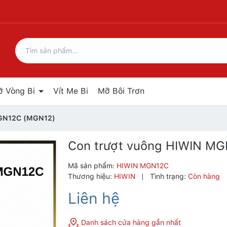
ỡ Vòng Bi
Vít Me Bi
Mỡ Bôi Trơn
MGN12C (MGN12)
Con trượt vuông HIWIN M
Mã sản phẩm:
HIWIN MGN12C
Thương hiệu:
HIWIN
|
Tình trạng:
Còn hàng
Liên hệ
Danh sách cửa hàng gần nhất