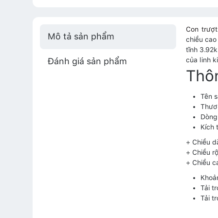
Con trượ
Mô tả sản phẩm
chiều cao
tĩnh 3.92
Đánh giá sản phẩm
của linh k
Thô
Tên 
Thươ
Dòng 
Kích 
+ Chiều d
+ Chiều r
+ Chiều c
Khoản
Tải t
Tải t