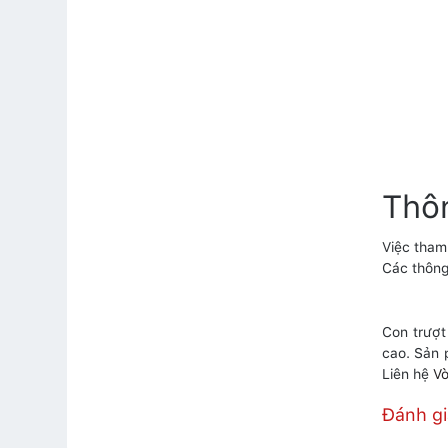
Thô
Việc tham
Các thông
Con trượt
cao. Sản 
Liên hệ
Vò
Đánh g