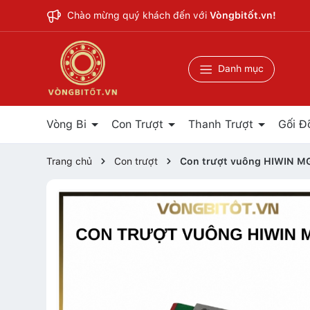
Chào mừng quý khách đến với
Vòngbitốt.vn!
Danh mục
Vòng Bi
Con Trượt
Thanh Trượt
Gối Đ
Trang chủ
Con trượt
Con trượt vuông HIWIN 