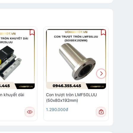
òn khuyết dài
Con trượt tròn LMF50LUU
Con trư
(50x80x192mm)
SBR35
1.290.000₫
Liên hệ