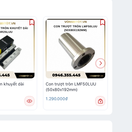
òn khuyết dài
Con trượt tròn LMF50LUU
Con trư
(50x80x192mm)
SBR35
1.290.000₫
Liên hệ