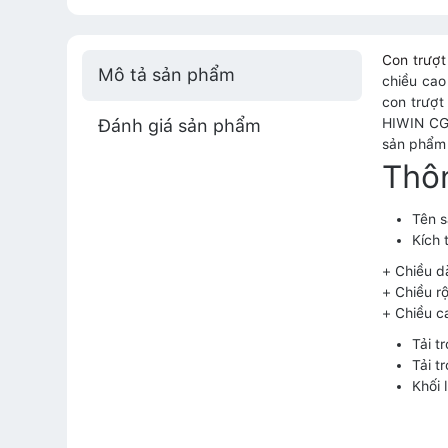
Con trượ
Mô tả sản phẩm
chiều cao
con trượt
Đánh giá sản phẩm
HIWIN CGW
sản phẩm 
Thô
Tên 
Kích 
+ Chiều d
+ Chiều 
+ Chiều c
Tải t
Tải t
Khối 