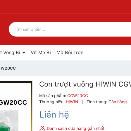
ỡ Vòng Bi
Vít Me Bi
Mỡ Bôi Trơn
CGW20CC
Con trượt vuông HIWIN C
Mã sản phẩm:
CGW20CC
Thương hiệu:
HIWIN
|
Tình trạng:
Còn hàng
Liên hệ
Danh sách cửa hàng gần nhất