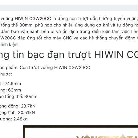
t vuông HIWIN CGW20CC
là dòng con trượt dẫn hướng tuyến vuông
 tổng thể 30mm, phù hợp cho nhiều ứng dụng cơ khí và tự động hóa.
 đảm bảo vận hành bền bỉ và ổn định trong điều kiện làm việc liê
20CC đáp ứng tốt cho máy CNC và các hệ thống chuyển động tuyế
linh kiện!
ng tin bạc đạn trượt HIWIN
sản phẩm: Con trượt vuông HIWIN CGW20CC
thước:
ài: 74.9mm
rộng: 63mm
ao tổng thể: 30mm
rọng động: 23.7kN
rọng tĩnh: 30.51kN
lượng: 2.48kg