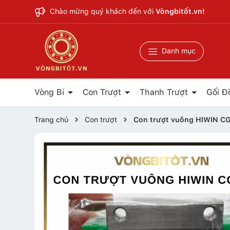
Chào mừng quý khách đến với
Vòngbitốt.vn!
Danh mục
Vòng Bi
Con Trượt
Thanh Trượt
Gối Đ
Trang chủ
Con trượt
Con trượt vuông HIWIN 