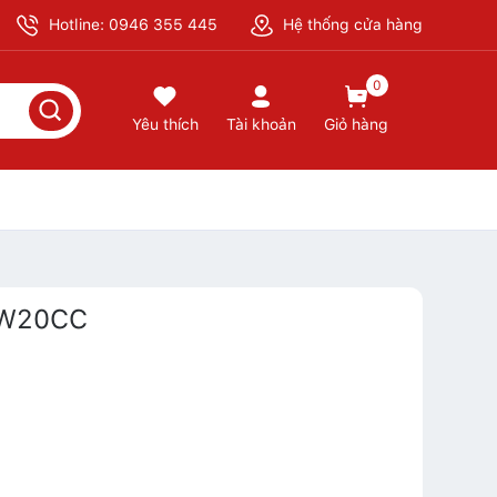
Hotline: 0946 355 445
Hệ thống cửa hàng
0
Yêu thích
Tài khoản
Giỏ hàng
GW20CC