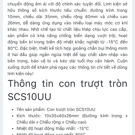
chuyển động êm ái với độ chính xác tuyệt đối. Linh kiện sở
hữu thông số kích thước tiêu chuẩn: đường kính trong
10mm, chiều dài 35mm, chiều rộng 40mm và chiều cao
26mm, dễ dàng ứng dụng vào nhiều loại máy móc cơ khí
khác nhau. Nhờ chế tạo từ chất liệu thép chịu lực cao cấp,
sản phẩm có khả năng chống biến dạng vượt trội, hoạt
động bền bỉ trong biên độ nhiệt khắc nghiệt từ -15°C đến
80°C. Đặc biệt, thiết kế tích hợp gioăng chắn bụi thông minh
ở hai đầu giúp ngăn ngừa triệt để tạp chất xâm nhập vào
bên trong, bảo vệ bi và kéo dài tuổi thọ vận hành. Cuộn
xuống dưới để khám phá ngay các thông tin chi tiết về dòng
linh kiện này!
Thông tin con trượt tròn
SCS10UU
Tên sản phẩm: Con trượt tròn SCS10UU
Kích thước: 10x35x40x26mm (Đường kính trong x
Chiều dài x Chiều rộng x Chiều cao)
Nhiệt độ hoạt động thấp nhất: -15°C
Nhiệt độ hoạt động cao nhất: 80°C