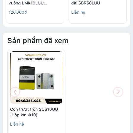
vuông LMK10LUU
dài SBR50LUU
(10x19x55mm)
120.000₫
Liên hệ
Sản phẩm đã xem
Con trượt tròn SCS10UU
(Hộp kín Ф10)
Liên hệ