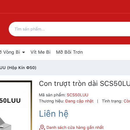
ỡ Vòng Bi
Vít Me Bi
Mỡ Bôi Trơn
LUU (Hộp Kín Ф50)
Con trượt tròn dài SCS50L
Mã sản phẩm:
SCS50LUU
Thương hiệu:
Đang cập nhật
|
Tình trạng:
Cò
Liên hệ
Danh sách cửa hàng gần nhất