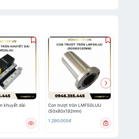
òn khuyết dài
Con trượt tròn LMF50LUU
Con trư
(50x80x192mm)
SBR35
1.290.000₫
Liên hệ