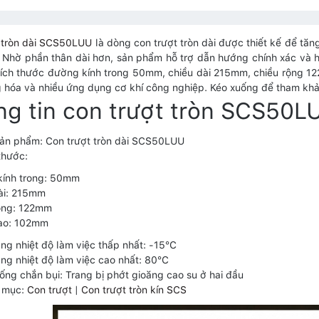
 tròn dài SCS50LUU
là dòng con trượt tròn dài được thiết kế để tăn
 Nhờ phần thân dài hơn, sản phẩm hỗ trợ dẫn hướng chính xác và h
kích thước đường kính trong 50mm, chiều dài 215mm, chiều rộng 
g hóa và nhiều ứng dụng cơ khí công nghiệp. Kéo xuống để tham khảo 
g tin con trượt tròn SCS50L
ản phẩm: Con trượt tròn dài SCS50LUU
thước:
kính trong: 50mm
ài: 215mm
ộng: 122mm
cao: 102mm
g nhiệt độ làm việc thấp nhất: -15°C
g nhiệt độ làm việc cao nhất: 80°C
ống chắn bụi: Trang bị phớt gioăng cao su ở hai đầu
 mục:
Con trượt
|
Con trượt tròn kín SCS