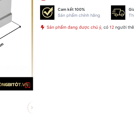
Cam kết 100%
Gi
Sản phẩm chính hãng
Th
Sản phẩm đang được chú ý,
có
12
người thê