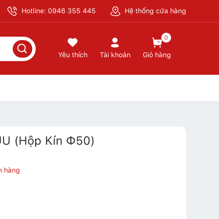
Hotline: 0946 355 445
Hệ thống cửa hàng
0
Yêu thích
Tài khoản
Giỏ hàng
UU (Hộp Kín Ф50)
n hàng