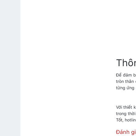
Thôn
Để đảm bả
tròn thân
từng ứng 
Với thiết
trong thờ
Tốt
, hotl
Đánh g