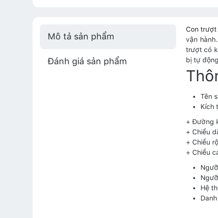
Con trượt
Mô tả sản phẩm
vận hành.
trượt có 
Đánh giá sản phẩm
bị tự độn
Thôn
Tên s
Kích 
+ Đường 
+ Chiều d
+ Chiều r
+ Chiều 
Ngưỡn
Ngưỡn
Hệ th
Danh