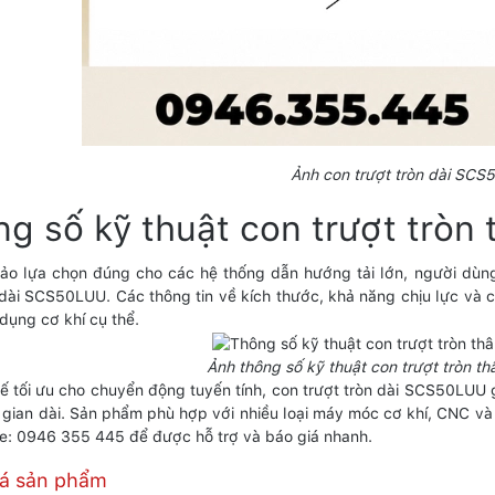
Ảnh con trượt tròn dài SC
g số kỹ thuật con trượt trò
o lựa chọn đúng cho các hệ thống dẫn hướng tải lớn, người dùng
 dài SCS50LUU. Các thông tin về kích thước, khả năng chịu lực và 
dụng cơ khí cụ thể.
Ảnh thông số kỹ thuật con trượt tròn 
 kế tối ưu cho chuyển động tuyến tính, con trượt tròn dài SCS50LUU 
i gian dài. Sản phẩm phù hợp với nhiều loại máy móc cơ khí, CNC và 
ine: 0946 355 445 để được hỗ trợ và báo giá nhanh.
iá sản phẩm