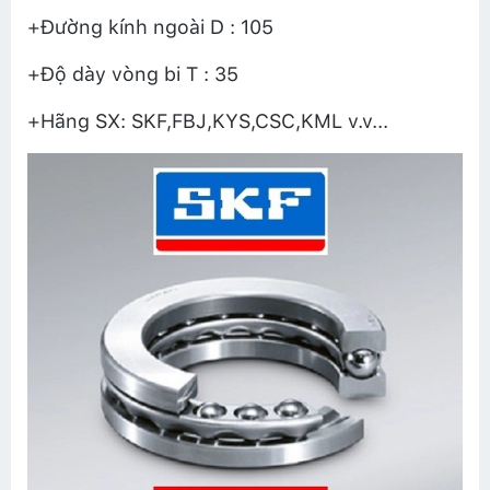
+Đường kính ngoài D : 105
+Độ dày vòng bi T : 35
+Hãng SX: SKF,FBJ,KYS,CSC,KML v.v...