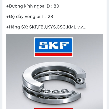
+Đường kính ngoài D : 80
+Độ dày vòng bi T : 28
+Hãng SX: SKF,FBJ,KYS,CSC,KML v.v...