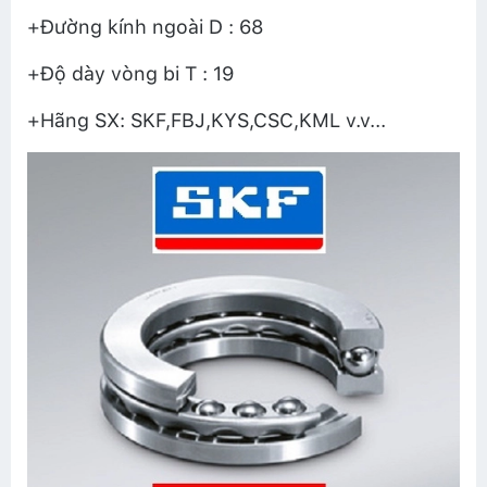
+Đường kính ngoài D : 68
+Độ dày vòng bi T : 19
+Hãng SX: SKF,FBJ,KYS,CSC,KML v.v...