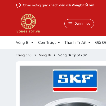
Chào mừng quý khách đến với
Vòngbitốt.vn!
Danh mục
Vòng Bi
Con Trượt
Thanh Trượt
Gối Đ
Trang chủ
Vòng Bi
Vòng Bi Tỳ 51202