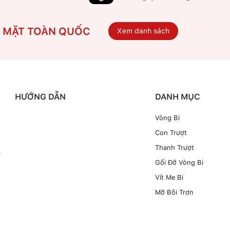
Ó MẶT TOÀN QUỐC
Xem danh sách
HƯỚNG DẪN
DANH MỤC
Vòng Bi
Con Trượt
Thanh Trượt
à
Gối Đỡ Vòng Bi
Vít Me Bi
Mỡ Bôi Trơn