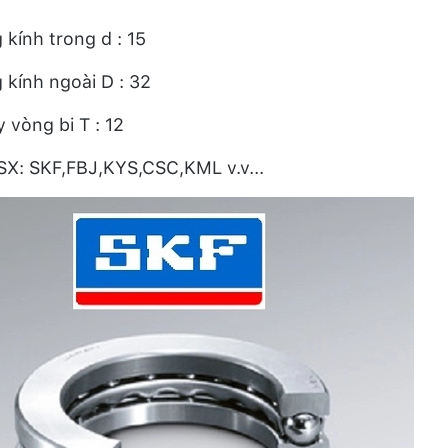
kính trong d : 15
kính ngoài D : 32
 vòng bi T : 12
X: SKF,FBJ,KYS,CSC,KML v.v...