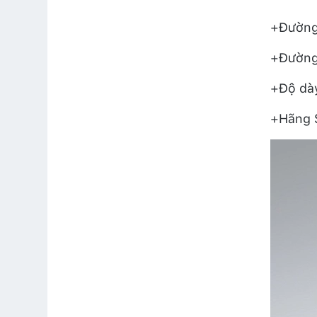
+Đường 
+Đường 
+Độ dày
+Hãng S