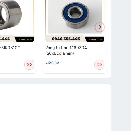
m HMK0810C
Vòng bi tròn 1160304
Vòng bi
(20x52x18mm)
Liên hệ
Liên hệ